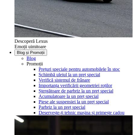
Descoperă Lexus
Emoții uimitoare
Blog și Promoții
Blog
Promoții
Prețuri speciale pentru automobilele în stoc
Schimbă uleiul la un preț special
Verifică sistemul de frânare
Importanța verificării geometriei roților
Ștergătoare de parbriz la un preț special
Acumulatoare la un preț special
Piese ale suspensiei la un preț special
Parbriz la un preț special
Deservește-ți tehnic mașina și primește cadou