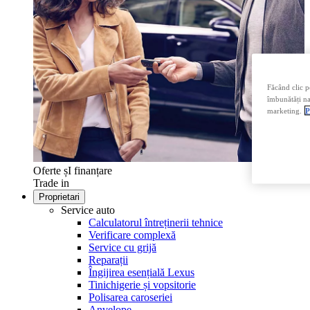
Făcând clic p
îmbunătăți nav
marketing.
P
Oferte șI finanțare
Trade in
Proprietari
Service auto
Calculatorul întreținerii tehnice
Verificare complexă
Service cu grijă
Reparații
Îngijirea esențială Lexus
Tinichigerie și vopsitorie
Polisarea caroseriei
Anvelope