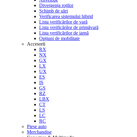
Divergența roților
Schimb de ulei
Verificarea sistemului hibrid
Lista verificărilor de vară
Lista verificărilor de primăvară
Lista verificărilor de iarnă
Opțiuni de mobilitate
Accesorii
RX
NX
GX
LX
UX
ES
IS
GS
RZ
LBX
CT
LS
LC
RC
Piese auto
Merchandise