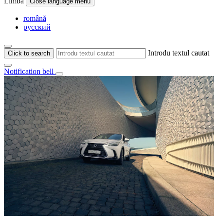
Limba
Close language menu
română
русский
Introdu textul cautat
Click to search
Notification bell