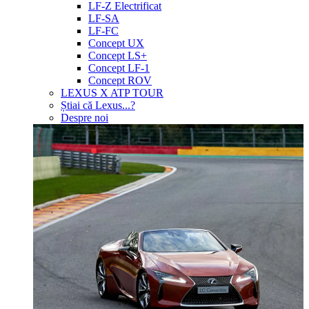
LF-Z Electrificat
LF-SA
LF-FC
Concept UX
Concept LS+
Concept LF-1
Concept ROV
LEXUS X ATP TOUR
Știai că Lexus...?
Despre noi