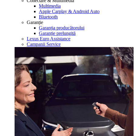
Conectare & Multimedia
Multimedia
Apple Carplay & Android Auto
Bluetooth
Garanție
Garanția producătorului
Garanție prelungită
Lexus Euro Assistance
Campanii Service