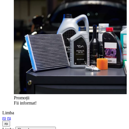
Promoții
Fii informat!
Limba
ro
ru
ro