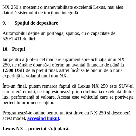
NX 250 a moștenit o manevrabilitate excelentă Lexus, mai ales
datorită sistemului de tracțiune integrală.
9. Spațiul de depozitare
Automobilul deține un portbagaj spațios, cu o capacitate de
520/1.411 de litri.
10. Prețul
Iar pentru a-ți oferi cel mai tare argument spre achiziția unui NX
250, ne rămâne doar să-ți oferim un avantaj financiar de până la
1.500 USD
de la prețul final, astfel încât să te bucuri de o nouă
experință la volanul unui nou NX.
Într-un final, putem remarca faptul că Lexus NX 250 este SUV-ul
care oferă emoții, ce impresionează prin combinația excelentă dintre
lux, performanță și valoare. Acesta este vehiculul care se potrivește
perfect tuturor necesităților.
Programează-te online pentru un test drive cu NX 250 și descoperă
acest model,
accesând linkul
.
Lexus NX – proiectat să-ți placă.