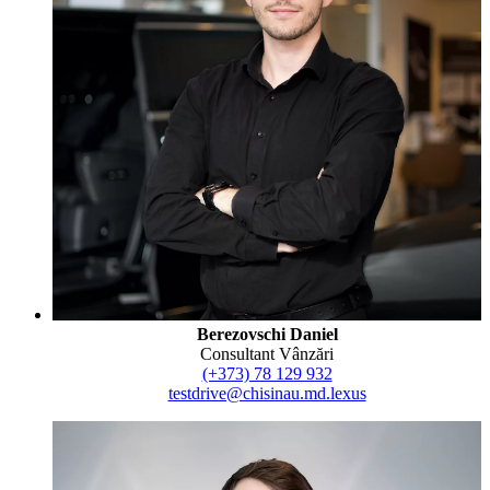
Berezovschi Daniel
Consultant Vânzări
(+373) 78 129 932
testdrive@chisinau.md.lexus