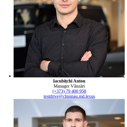
Iacubițchi Anton
Manager Vânzări
(+373) 79 400 958
testdrive@chisinau.md.lexus