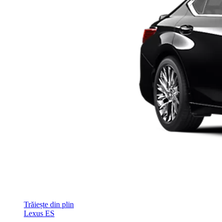
Trăiește din plin
Lexus ES