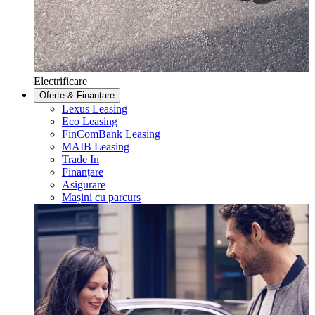
Electrificare
Oferte & Finanțare
Lexus Leasing
Eco Leasing
FinComBank Leasing
MAIB Leasing
Trade In
Finanțare
Asigurare
Mașini cu parcurs