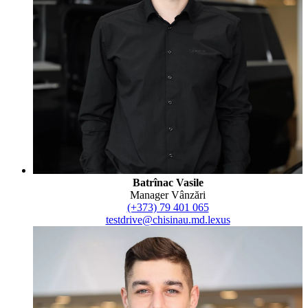
Batrînac Vasile
Manager Vânzări
(+373) 79 401 065
testdrive@chisinau.md.lexus