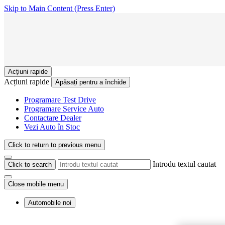
Skip to Main Content
(Press Enter)
Acțiuni rapide
Acțiuni rapide
Apăsați pentru a închide
Programare Test Drive
Programare Service Auto
Contactare Dealer
Vezi Auto în Stoc
Click to return to previous menu
Introdu textul cautat
Click to search
Close mobile menu
Automobile noi