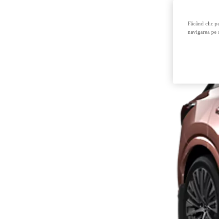
Făcând clic pe
navigarea pe s