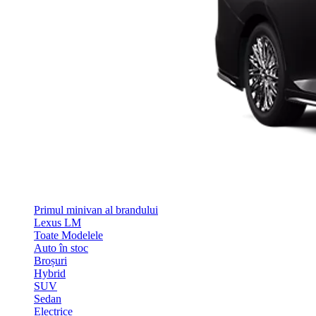
Primul minivan al brandului
Lexus LM
Toate Modelele
Auto în stoc
Broșuri
Hybrid
SUV
Sedan
Electrice