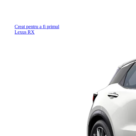
Creat pentru a fi primul
Lexus RX