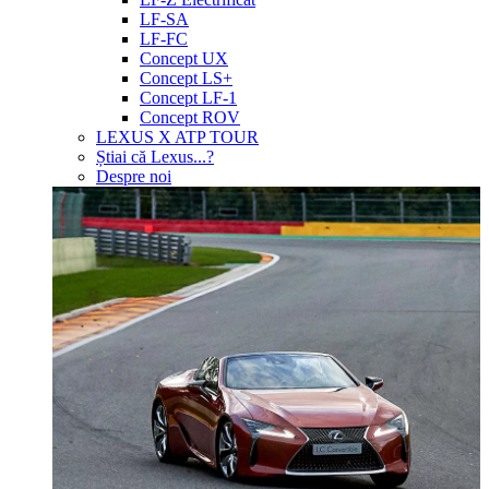
LF-SA
LF-FC
Concept UX
Concept LS+
Concept LF-1
Concept ROV
LEXUS X ATP TOUR
Știai că Lexus...?
Despre noi