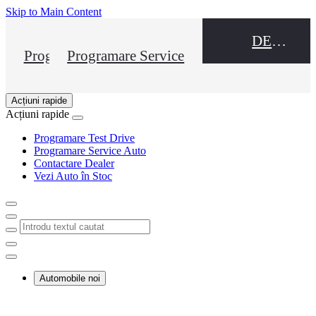
(Press Enter)
Skip to Main Content
DEALER NAME
Programare Test Drive
Programare Service
Acțiuni rapide
Acțiuni rapide
Apăsați pentru a închide
Programare Test Drive
Programare Service Auto
Contactare Dealer
Vezi Auto în Stoc
Click to return to previous menu
Introdu textul cautat
Click to search
Close mobile menu
Automobile noi