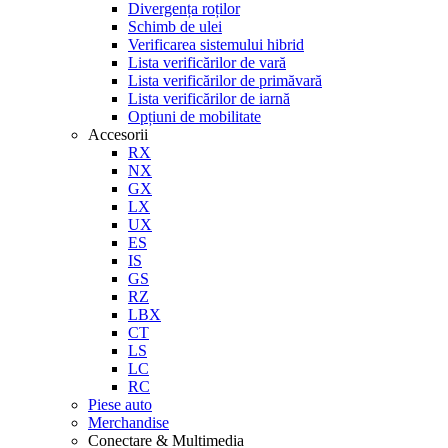
Divergența roților
Schimb de ulei
Verificarea sistemului hibrid
Lista verificărilor de vară
Lista verificărilor de primăvară
Lista verificărilor de iarnă
Opțiuni de mobilitate
Accesorii
RX
NX
GX
LX
UX
ES
IS
GS
RZ
LBX
CT
LS
LC
RC
Piese auto
Merchandise
Conectare & Multimedia