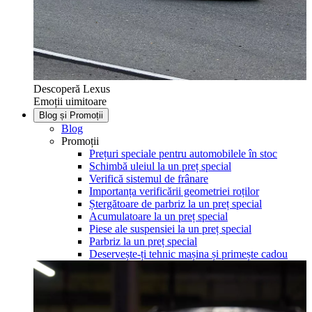
Descoperă Lexus
Emoții uimitoare
Blog și Promoții
Blog
Promoții
Prețuri speciale pentru automobilele în stoc
Schimbă uleiul la un preț special
Verifică sistemul de frânare
Importanța verificării geometriei roților
Ștergătoare de parbriz la un preț special
Acumulatoare la un preț special
Piese ale suspensiei la un preț special
Parbriz la un preț special
Deservește-ți tehnic mașina și primește cadou