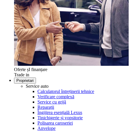
Oferte șI finanțare
Trade in
Proprietari
Service auto
Calculatorul întreținerii tehnice
Verificare complexă
Service cu grijă
Reparații
Îngijirea esențială Lexus
Tinichigerie și vopsitorie
Polisarea caroseriei
Anvelope