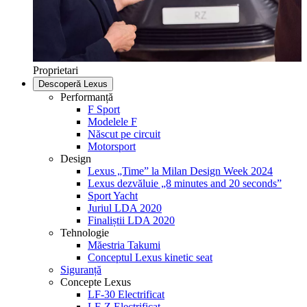
Proprietari
Descoperă Lexus
Performanță
F Sport
Modelele F
Născut pe circuit
Motorsport
Design
Lexus „Time” la Milan Design Week 2024
Lexus dezvăluie „8 minutes and 20 seconds”
Sport Yacht
Juriul LDA 2020
Finaliștii LDA 2020
Tehnologie
Măestria Takumi
Conceptul Lexus kinetic seat
Siguranță
Concepte Lexus
LF-30 Electrificat
LF-Z Electrificat