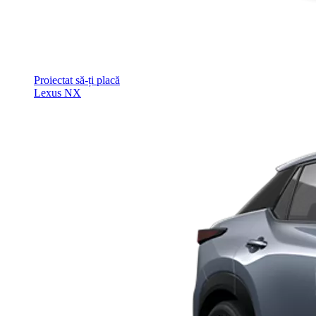
Proiectat să-ți placă
Lexus NX