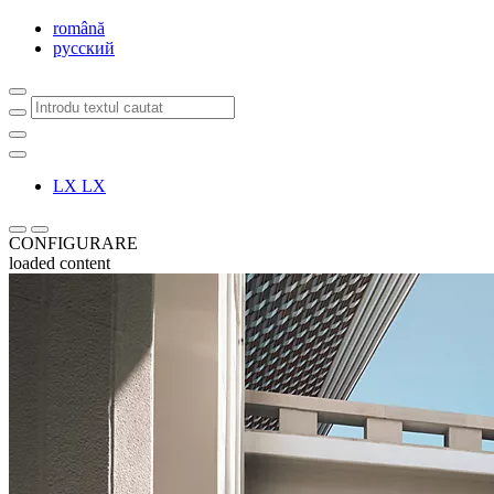
Close language menu
română
русский
Introdu textul cautat
Click to search
Notification bell
LX
LX
Scroll stanga
Scroll dreapta
CONFIGURARE
loaded content