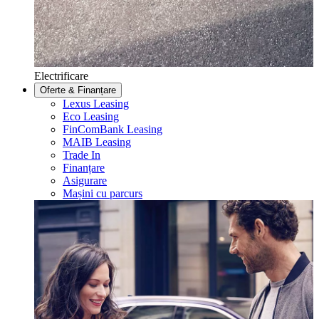
Electrificare
Oferte & Finanțare
Lexus Leasing
Eco Leasing
FinComBank Leasing
MAIB Leasing
Trade In
Finanțare
Asigurare
Mașini cu parcurs