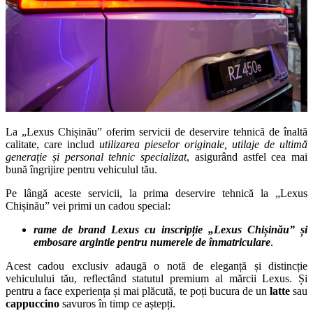
La „Lexus Chișinău” oferim servicii de deservire tehnică de înaltă
calitate, care includ
utilizarea pieselor originale, utilaje de ultimă
generație și personal tehnic specializat
, asigurând astfel cea mai
bună îngrijire pentru vehiculul tău.
Pe lângă aceste servicii, la prima deservire tehnică la „Lexus
Chișinău” vei primi un cadou special:
rame de brand Lexus cu inscripție „Lexus Chișinău” și
embosare argintie pentru numerele de înmatriculare
.
Acest cadou exclusiv adaugă o notă de eleganță și distincție
vehiculului tău, reflectând statutul premium al mărcii Lexus. Și
pentru a face experiența și mai plăcută, te poți bucura de un
latte
sau
cappuccino
savuros în timp ce aștepți.