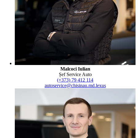
Malcoci Iulian
Șef Service Auto
(+373) 79 412 114
autoservice@chisinau.md.lexus