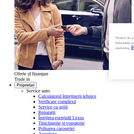
Făcând clic p
îmbunătăți nav
marketing.
P
Oferte șI finanțare
Trade in
Proprietari
Service auto
Calculatorul întreținerii tehnice
Verificare complexă
Service cu grijă
Reparații
Îngijirea esențială Lexus
Tinichigerie și vopsitorie
Polisarea caroseriei
Anvelope