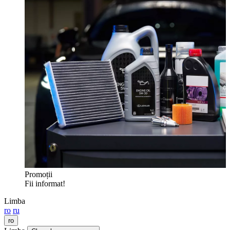
Promoții
Fii informat!
Limba
ro
ru
ro