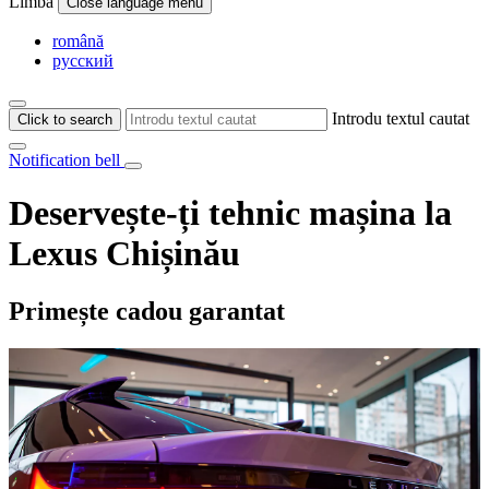
Limba
Close language menu
română
русский
Introdu textul cautat
Click to search
Notification bell
Deservește-ți tehnic mașina la
Lexus Chișinău
Primește cadou garantat