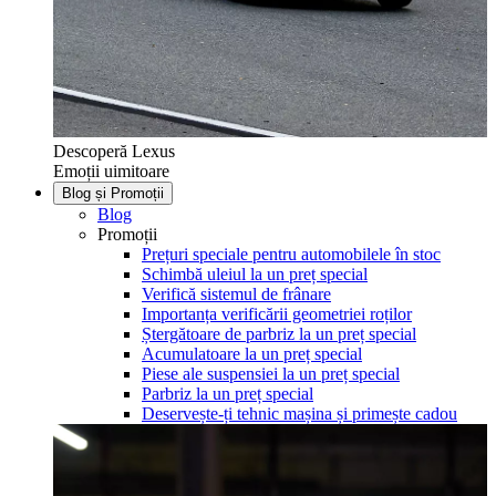
Descoperă Lexus
Emoții uimitoare
Blog și Promoții
Blog
Promoții
Prețuri speciale pentru automobilele în stoc
Schimbă uleiul la un preț special
Verifică sistemul de frânare
Importanța verificării geometriei roților
Ștergătoare de parbriz la un preț special
Acumulatoare la un preț special
Piese ale suspensiei la un preț special
Parbriz la un preț special
Deservește-ți tehnic mașina și primește cadou