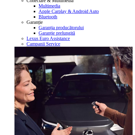
Conectare & Multimedia
Multimedia
Apple Carplay & Android Auto
Bluetooth
Garanție
Garanția producătorului
Garanție prelungită
Lexus Euro Assistance
Campanii Service