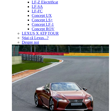
LF-Z Electrificat
LF-SA
LF-FC
Concept UX
Concept LS+
Concept LF-1
Concept ROV
LEXUS X ATP TOUR
Știai că Lexus...?
Despre noi