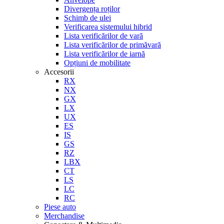
Divergența roților
Schimb de ulei
Verificarea sistemului hibrid
Lista verificărilor de vară
Lista verificărilor de primăvară
Lista verificărilor de iarnă
Opțiuni de mobilitate
Accesorii
RX
NX
GX
LX
UX
ES
IS
GS
RZ
LBX
CT
LS
LC
RC
Piese auto
Merchandise