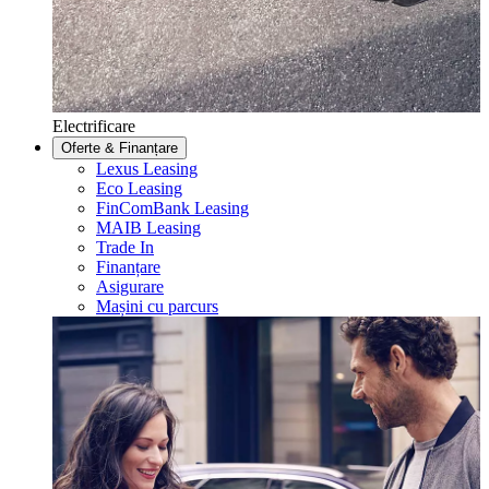
Electrificare
Oferte & Finanțare
Lexus Leasing
Eco Leasing
FinComBank Leasing
MAIB Leasing
Trade In
Finanțare
Asigurare
Mașini cu parcurs