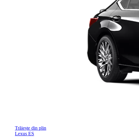
Trăiește din plin
Lexus ES