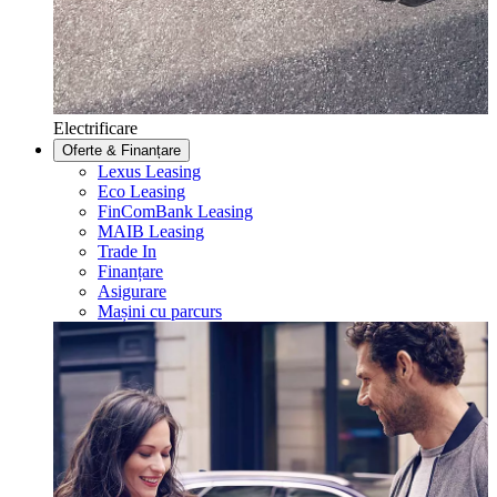
Electrificare
Oferte & Finanțare
Lexus Leasing
Eco Leasing
FinComBank Leasing
MAIB Leasing
Trade In
Finanțare
Asigurare
Mașini cu parcurs