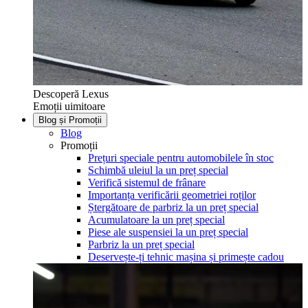
Descoperă Lexus
Emoții uimitoare
Blog și Promoții
Blog
Promoții
Prețuri speciale pentru automobilele în stoc
Schimbă uleiul la un preț special
Verifică sistemul de frânare
Importanța verificării geometriei roților
Ștergătoare de parbriz la un preț special
Acumulatoare la un preț special
Piese ale suspensiei la un preț special
Parbriz la un preț special
Deservește-ți tehnic mașina și primește cadou