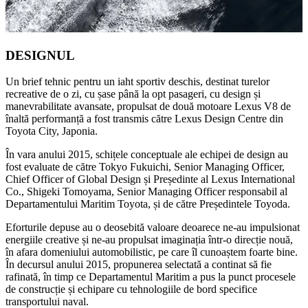
DESIGNUL
Un brief tehnic pentru un iaht sportiv deschis, destinat turelor
recreative de o zi, cu șase până la opt pasageri, cu design și
manevrabilitate avansate, propulsat de două motoare Lexus V8 de
înaltă performanță a fost transmis către Lexus Design Centre din
Toyota City, Japonia.
În vara anului 2015, schițele conceptuale ale echipei de design au
fost evaluate de către Tokyo Fukuichi, Senior Managing Officer,
Chief Officer of Global Design și Președinte al Lexus International
Co., Shigeki Tomoyama, Senior Managing Officer responsabil al
Departamentului Maritim Toyota, și de către Președintele Toyoda.
Eforturile depuse au o deosebită valoare deoarece ne-au impulsionat
energiile creative și ne-au propulsat imaginația într-o direcție nouă,
în afara domeniului automobilistic, pe care îl cunoaștem foarte bine.
În decursul anului 2015, propunerea selectată a continat să fie
rafinată, în timp ce Departamentul Maritim a pus la punct procesele
de construcție și echipare cu tehnologiile de bord specifice
transportului naval.