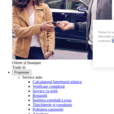
Făcând clic p
îmbunătăți nav
marketing.
P
Oferte șI finanțare
Trade in
Proprietari
Service auto
Calculatorul întreținerii tehnice
Verificare complexă
Service cu grijă
Reparații
Îngijirea esențială Lexus
Tinichigerie și vopsitorie
Polisarea caroseriei
Anvelope