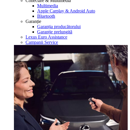
Conectare & Multimedia
Multimedia
Apple Carplay & Android Auto
Bluetooth
Garanție
Garanția producătorului
Garanție prelungită
Lexus Euro Assistance
Campanii Service