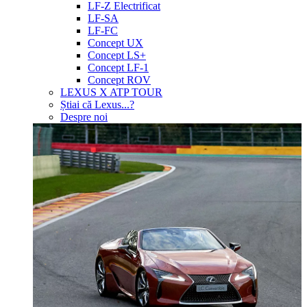
LF-Z Electrificat
LF-SA
LF-FC
Concept UX
Concept LS+
Concept LF-1
Concept ROV
LEXUS X ATP TOUR
Știai că Lexus...?
Despre noi