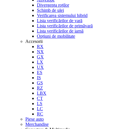
Divergența roților
Schimb de ulei
Verificarea sistemului hibrid
Lista verificărilor de vară
Lista verificărilor de primăvară
Lista verificărilor de iarnă
Opțiuni de mobilitate
Accesorii
RX
NX
GX
LX
UX
ES
IS
GS
RZ
LBX
CT
LS
LC
RC
Piese auto
Merchandise