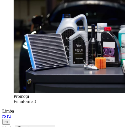
Promoții
Fii informat!
Limba
ro
ru
ro