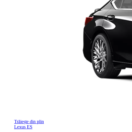
Trăiește din plin
Lexus ES