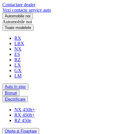
Contactare dealer
Vezi contacte service auto
Automobile noi
Automobile noi
Toate modelele
RX
LBX
NX
ES
RZ
LX
GX
LM
Auto în stoc
Broșuri
Electrificare
NX 450h+
RX 450h+
RZ 450e
Oferte & Finanțare