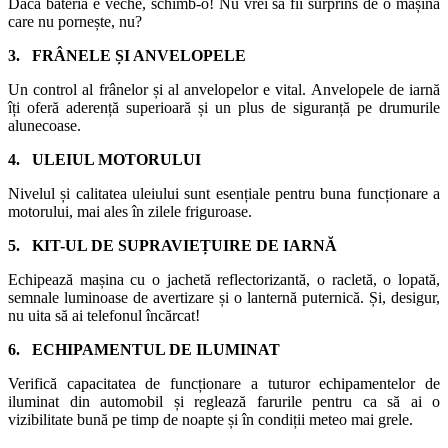
Dacă bateria e veche, schimb-o! Nu vrei să fii surprins de o mașină
care nu pornește, nu?
3. FRÂNELE ȘI ANVELOPELE
Un control al frânelor și al anvelopelor e vital. Anvelopele de iarnă
îți oferă aderență superioară și un plus de siguranță pe drumurile
alunecoase.
4. ULEIUL MOTORULUI
Nivelul și calitatea uleiului sunt esențiale pentru buna funcționare a
motorului, mai ales în zilele friguroase.
5. KIT-UL DE SUPRAVIEȚUIRE DE IARNĂ
Echipează mașina cu o jachetă reflectorizantă, o racletă, o lopată,
semnale luminoase de avertizare și o lanternă puternică. Și, desigur,
nu uita să ai telefonul încărcat!
6. ECHIPAMENTUL DE ILUMINAT
Verifică capacitatea de funcționare a tuturor echipamentelor de
iluminat din automobil și reglează farurile pentru ca să ai o
vizibilitate bună pe timp de noapte și în condiții meteo mai grele.