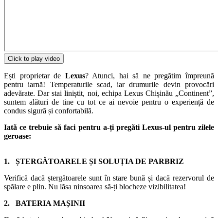
Click to play video
Ești proprietar de
Lexus
? Atunci, hai să ne pregătim împreună
pentru iarnă! Temperaturile scad, iar drumurile devin provocări
adevărate. Dar stai liniștit, noi, echipa Lexus Chișinău „Continent”,
suntem alături de tine cu tot ce ai nevoie pentru o experiență de
condus sigură și confortabilă.
Iată ce trebuie să faci pentru a-ți pregăti Lexus-ul pentru zilele
geroase:
1. ȘTERGĂTOARELE ȘI SOLUȚIA DE PARBRIZ
Verifică dacă ștergătoarele sunt în stare bună și dacă rezervorul de
spălare e plin. Nu lăsa ninsoarea să-ți blocheze vizibilitatea!
2. BATERIA MAȘINII