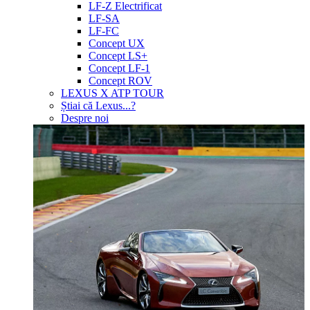
LF-Z Electrificat
LF-SA
LF-FC
Concept UX
Concept LS+
Concept LF-1
Concept ROV
LEXUS X ATP TOUR
Știai că Lexus...?
Despre noi