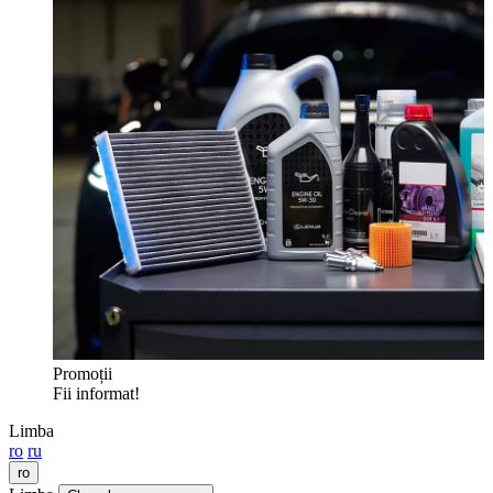
Promoții
Fii informat!
Limba
ro
ru
ro