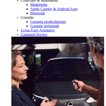
Conectare & Multimedia
Multimedia
Apple Carplay & Android Auto
Bluetooth
Garanție
Garanția producătorului
Garanție prelungită
Lexus Euro Assistance
Campanii Service