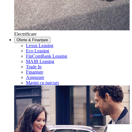
Electrificare
Oferte & Finanțare
Lexus Leasing
Eco Leasing
FinComBank Leasing
MAIB Leasing
Trade In
Finanțare
Asigurare
Mașini cu parcurs