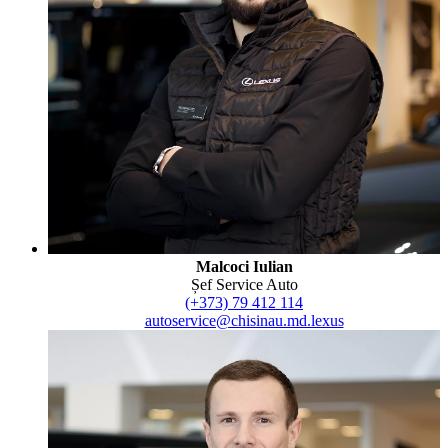
Malcoci Iulian
Șef Service Auto
(+373) 79 412 114
autoservice@chisinau.md.lexus