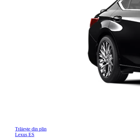
Trăiește din plin
Lexus ES