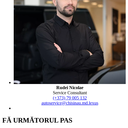
Rudei Nicolae
Service Consultant
(+373) 79 005 132
autoservice@chisinau.md.lexus
FĂ URMĂTORUL PAS