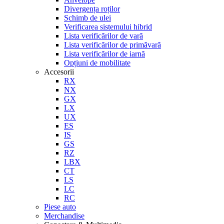
Divergența roților
Schimb de ulei
Verificarea sistemului hibrid
Lista verificărilor de vară
Lista verificărilor de primăvară
Lista verificărilor de iarnă
Opțiuni de mobilitate
Accesorii
RX
NX
GX
LX
UX
ES
IS
GS
RZ
LBX
CT
LS
LC
RC
Piese auto
Merchandise