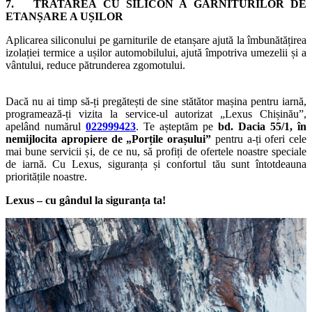
7. TRATAREA CU SILICON A GARNITURILOR DE
ETANȘARE A UȘILOR
Aplicarea siliconului pe garniturile de etanșare ajută la îmbunătățirea
izolației termice a ușilor automobilului, ajută împotriva umezelii și a
vântului, reduce pătrunderea zgomotului.
Dacă nu ai timp să-ți pregătești de sine stătător mașina pentru iarnă,
programează-ți vizita la service-ul autorizat „Lexus Chișinău”,
apelând numărul
022999423
. Te așteptăm pe
bd. Dacia 55/1, în
nemijlocita apropiere de „Porțile orașului”
pentru a-ți oferi cele
mai bune servicii și, de ce nu, să profiți de ofertele noastre speciale
de iarnă. Cu Lexus, siguranța și confortul tău sunt întotdeauna
prioritățile noastre.
Lexus – cu gândul la siguranța ta!