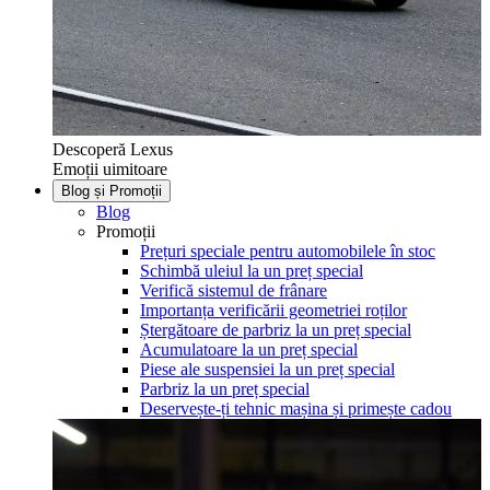
Descoperă Lexus
Emoții uimitoare
Blog și Promoții
Blog
Promoții
Prețuri speciale pentru automobilele în stoc
Schimbă uleiul la un preț special
Verifică sistemul de frânare
Importanța verificării geometriei roților
Ștergătoare de parbriz la un preț special
Acumulatoare la un preț special
Piese ale suspensiei la un preț special
Parbriz la un preț special
Deservește-ți tehnic mașina și primește cadou