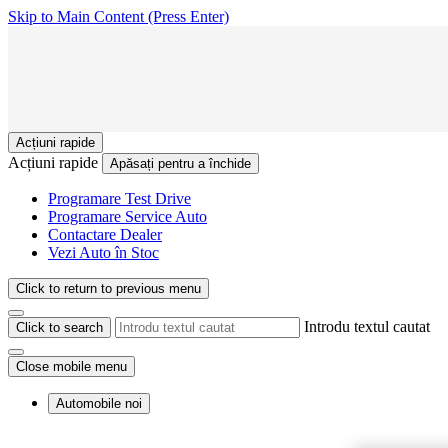
Skip to Main Content
(Press Enter)
Acțiuni rapide
Acțiuni rapide
Apăsați pentru a închide
Programare Test Drive
Programare Service Auto
Contactare Dealer
Vezi Auto în Stoc
Click to return to previous menu
Introdu textul cautat
Click to search
Close mobile menu
Automobile noi