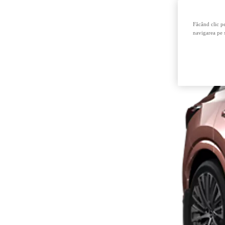
Făcând clic pe
navigarea pe s