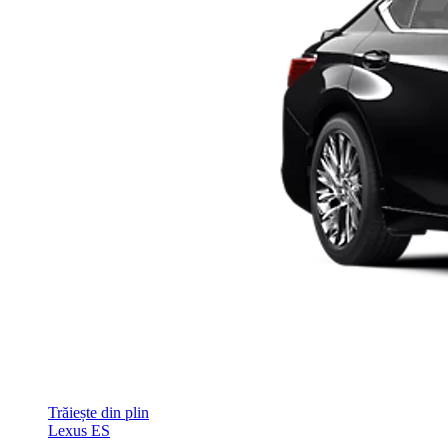
Trăiește din plin
Lexus ES