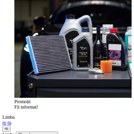
Promoții
Fii informat!
Limba
ro
ru
ro