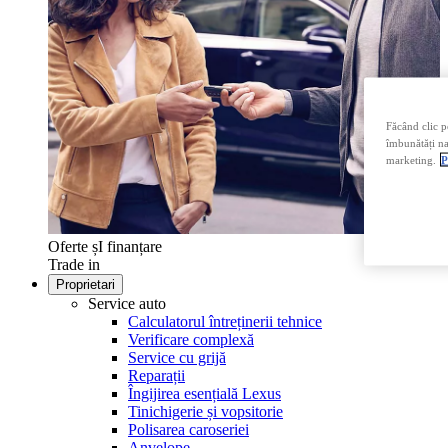
Făcând clic p
îmbunătăți nav
marketing.
P
Oferte șI finanțare
Trade in
Proprietari
Service auto
Calculatorul întreținerii tehnice
Verificare complexă
Service cu grijă
Reparații
Îngijirea esențială Lexus
Tinichigerie și vopsitorie
Polisarea caroseriei
Anvelope