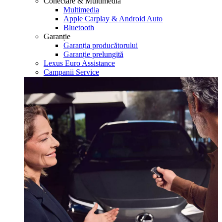
Conectare & Multimedia
Multimedia
Apple Carplay & Android Auto
Bluetooth
Garanție
Garanția producătorului
Garanție prelungită
Lexus Euro Assistance
Campanii Service