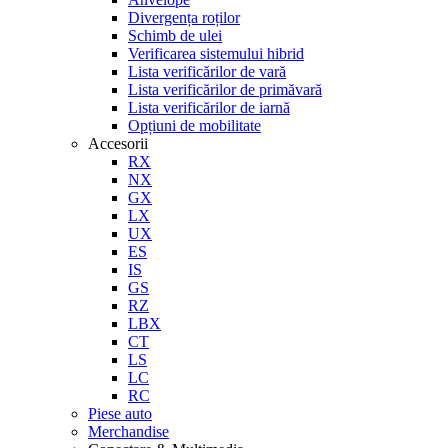
Divergența roților
Schimb de ulei
Verificarea sistemului hibrid
Lista verificărilor de vară
Lista verificărilor de primăvară
Lista verificărilor de iarnă
Opțiuni de mobilitate
Accesorii
RX
NX
GX
LX
UX
ES
IS
GS
RZ
LBX
CT
LS
LC
RC
Piese auto
Merchandise