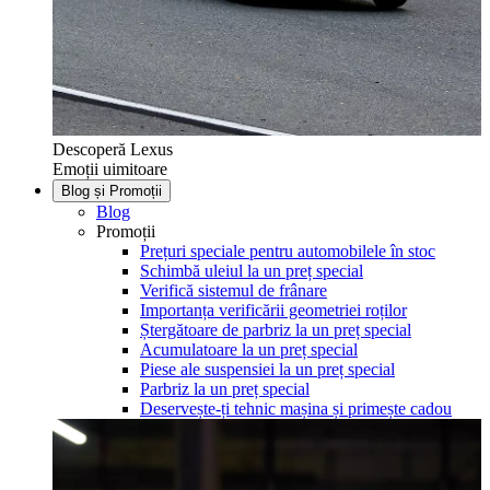
Descoperă Lexus
Emoții uimitoare
Blog și Promoții
Blog
Promoții
Prețuri speciale pentru automobilele în stoc
Schimbă uleiul la un preț special
Verifică sistemul de frânare
Importanța verificării geometriei roților
Ștergătoare de parbriz la un preț special
Acumulatoare la un preț special
Piese ale suspensiei la un preț special
Parbriz la un preț special
Deservește-ți tehnic mașina și primește cadou