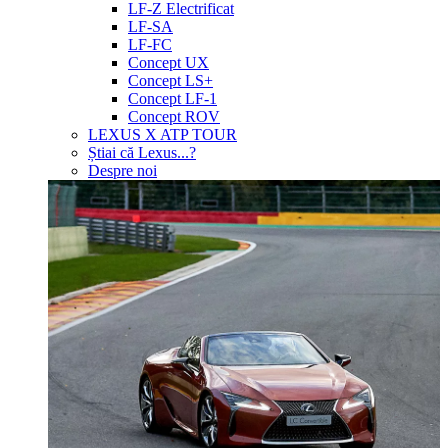
LF-Z Electrificat
LF-SA
LF-FC
Concept UX
Concept LS+
Concept LF-1
Concept ROV
LEXUS X ATP TOUR
Știai că Lexus...?
Despre noi