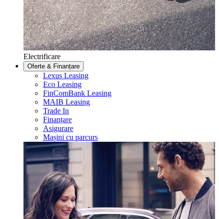
Electrificare
Oferte & Finanțare
Lexus Leasing
Eco Leasing
FinComBank Leasing
MAIB Leasing
Trade In
Finanțare
Asigurare
Mașini cu parcurs