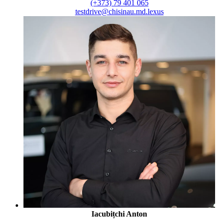
(+373) 79 401 065
testdrive@chisinau.md.lexus
Iacubițchi Anton