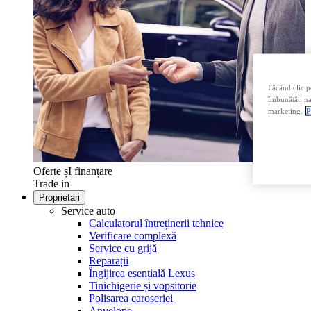
Făcând clic p
îmbunătăți nav
marketing.
P
Oferte șI finanțare
Trade in
Proprietari
Service auto
Calculatorul întreținerii tehnice
Verificare complexă
Service cu grijă
Reparații
Îngijirea esențială Lexus
Tinichigerie și vopsitorie
Polisarea caroseriei
Anvelope