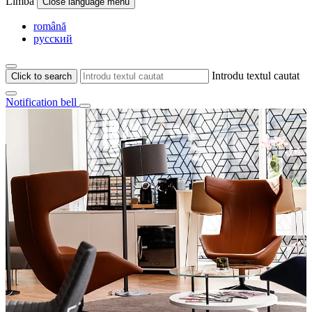
Limba
Close language menu
română
русский
Introdu textul cautat
Click to search
Notification bell