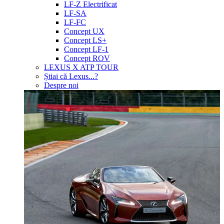
LF-Z Electrificat
LF-SA
LF-FC
Concept UX
Concept LS+
Concept LF-1
Concept ROV
LEXUS X ATP TOUR
Știai că Lexus...?
Despre noi