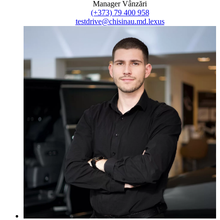
Manager Vânzări
(+373) 79 400 958
testdrive@chisinau.md.lexus