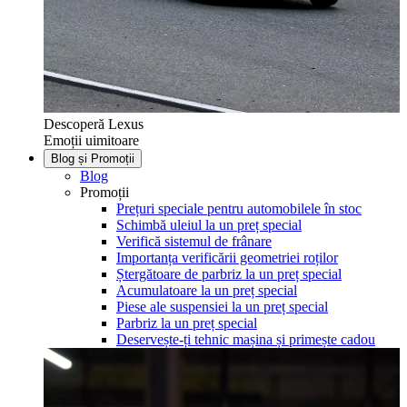
Descoperă Lexus
Emoții uimitoare
Blog și Promoții
Blog
Promoții
Prețuri speciale pentru automobilele în stoc
Schimbă uleiul la un preț special
Verifică sistemul de frânare
Importanța verificării geometriei roților
Ștergătoare de parbriz la un preț special
Acumulatoare la un preț special
Piese ale suspensiei la un preț special
Parbriz la un preț special
Deservește-ți tehnic mașina și primește cadou