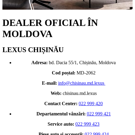
DEALER OFICIAL ÎN
MOLDOVA
LEXUS CHIȘINĂU
Adresa:
bd. Dacia 55/1, Chișinău, Moldova
Cod poștal:
MD-2062
E-mail:
info@chisinau.md.lexus
Web:
chisinau.md.lexus
Contact Center:
022 999 420
Departamentul vânzări:
022 999 421
Service auto:
022 999 423
Piese auto și accesorii:
022 999 424