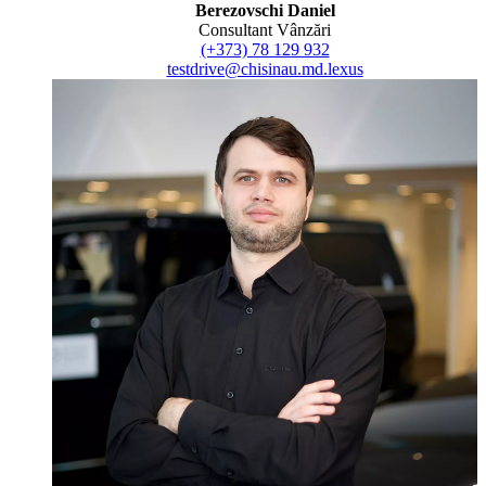
Berezovschi Daniel
Consultant Vânzări
(+373) 78 129 932
testdrive@chisinau.md.lexus