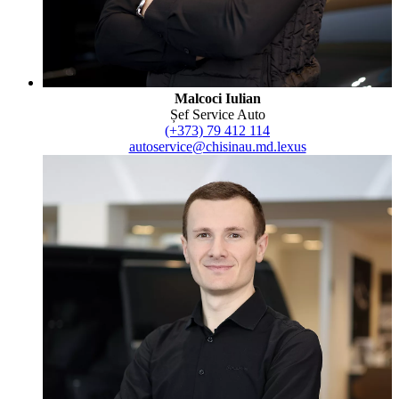
Malcoci Iulian
Șef Service Auto
(+373) 79 412 114
autoservice@chisinau.md.lexus