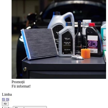
Promoții
Fii informat!
Limba
ro
ru
ro