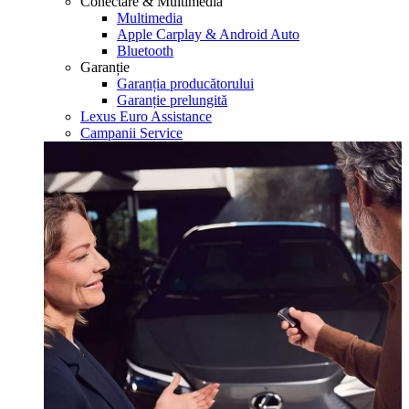
Conectare & Multimedia
Multimedia
Apple Carplay & Android Auto
Bluetooth
Garanție
Garanția producătorului
Garanție prelungită
Lexus Euro Assistance
Campanii Service