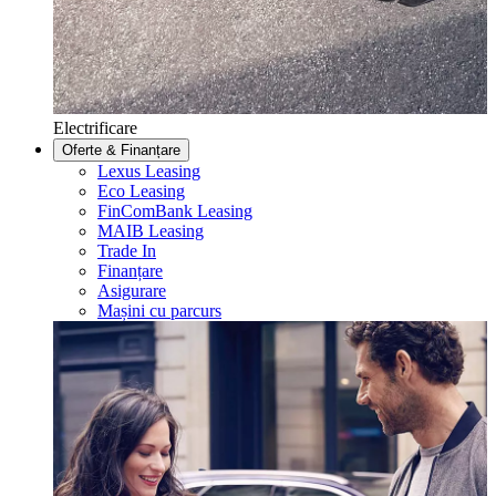
Electrificare
Oferte & Finanțare
Lexus Leasing
Eco Leasing
FinComBank Leasing
MAIB Leasing
Trade In
Finanțare
Asigurare
Mașini cu parcurs