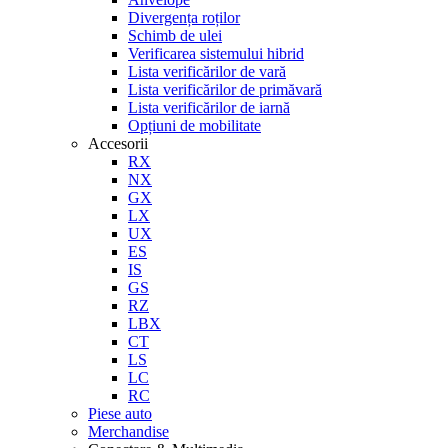
Divergența roților
Schimb de ulei
Verificarea sistemului hibrid
Lista verificărilor de vară
Lista verificărilor de primăvară
Lista verificărilor de iarnă
Opțiuni de mobilitate
Accesorii
RX
NX
GX
LX
UX
ES
IS
GS
RZ
LBX
CT
LS
LC
RC
Piese auto
Merchandise