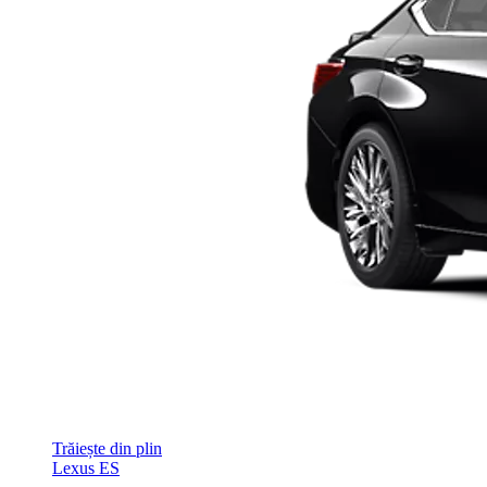
Trăiește din plin
Lexus ES