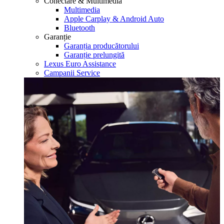
Conectare & Multimedia
Multimedia
Apple Carplay & Android Auto
Bluetooth
Garanție
Garanția producătorului
Garanție prelungită
Lexus Euro Assistance
Campanii Service