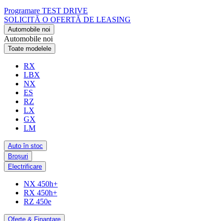
Programare TEST DRIVE
SOLICITĂ O OFERTĂ DE LEASING
Automobile noi
Automobile noi
Toate modelele
RX
LBX
NX
ES
RZ
LX
GX
LM
Auto în stoc
Broșuri
Electrificare
NX 450h+
RX 450h+
RZ 450e
Oferte & Finanțare