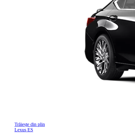
Trăiește din plin
Lexus ES