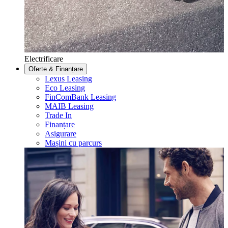
Electrificare
Oferte & Finanțare
Lexus Leasing
Eco Leasing
FinComBank Leasing
MAIB Leasing
Trade In
Finanțare
Asigurare
Mașini cu parcurs