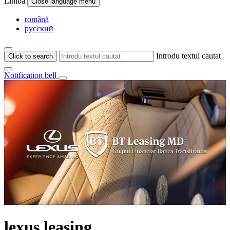
Limba
Close language menu
română
русский
Introdu textul cautat
Click to search
Notification bell
lexus leasing