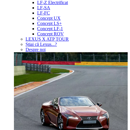
LF-Z Electrificat
LF-SA
LF-FC
Concept UX
Concept LS+
Concept LF-1
Concept ROV
LEXUS X ATP TOUR
Știai că Lexus...?
Despre noi