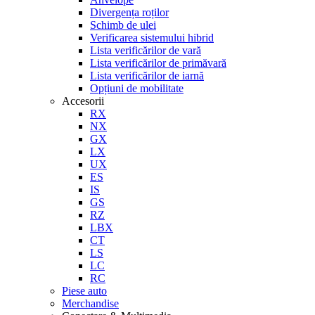
Divergența roților
Schimb de ulei
Verificarea sistemului hibrid
Lista verificărilor de vară
Lista verificărilor de primăvară
Lista verificărilor de iarnă
Opțiuni de mobilitate
Accesorii
RX
NX
GX
LX
UX
ES
IS
GS
RZ
LBX
CT
LS
LC
RC
Piese auto
Merchandise