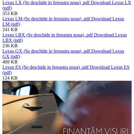
Lexus LX
(Se deschide in fereastra noua)
.pdf
Download Lexus LX
(pdf)
353 KB
Lexus LM
(Se deschide in fereastra noua)
.pdf
Download Lexus
LM (pdf)
241 KB
Lexus LBX
(Se deschide in fereastra noua)
.pdf
Download Lexus
LBX (pdf)
236 KB
Lexus GX
(Se deschide in fereastra noua)
.pdf
Download Lexus
GX (pdf)
469 KB
Lexus ES
(Se deschide in fereastra noua)
.pdf
Download Lexus ES
(pdf)
124 KB