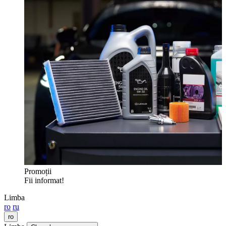
Promoții
Fii informat!
Limba
ro
ru
ro