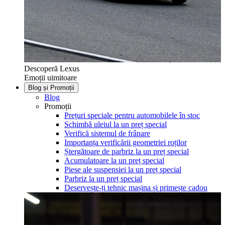
Descoperă Lexus
Emoții uimitoare
Blog și Promoții
Blog
Promoții
Prețuri speciale pentru automobilele în stoc
Schimbă uleiul la un preț special
Verifică sistemul de frânare
Importanța verificării geometriei roților
Ștergătoare de parbriz la un preț special
Acumulatoare la un preț special
Piese ale suspensiei la un preț special
Parbriz la un preț special
Deservește-ți tehnic mașina și primește cadou