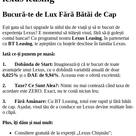
Bucură-te de Lux Fără Bătăi de Cap
Ești gata să faci upgrade la stilul tău de viață și să te bucuri de
experiența Lexus? E momentul să trăiești visul, fără să-ți golești
contul bancar! Cu programul nostru
Lexus Leasing
, în parteneriat
cu
BT Leasing
, te așteptăm cu brațele deschise în familia Lexus.
Iată ce-ți punem pe masă:
1. Dobânda de Start:
Imaginează-ți că te bucuri de toate
avantajele unui Lexus, cu o dobândă variabilă anuală de doar
6,025%
și o
DAE de 9,94%
. Aceasta este o ofertă excelentă;
2. Taxe? Ce Sunt Alea?:
Nimic nu mai contează când taxa de
acordare este ZERO. Exact, nu te costă niciun leu;
3. Fără Amânare:
Cu BT Leasing, totul este rapid și fără bătăi
de cap. Așadar, visul tău de a conduce un Lexus devine realitate într-
o clipă.
Plus, îți dăm și mai mult:
Consiliere gratuită de la experții „Lexus Chișinău”;