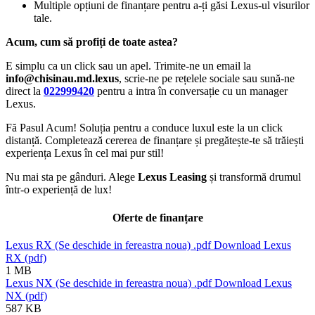
Multiple opțiuni de finanțare pentru a-ți găsi Lexus-ul visurilor
tale.
Acum, cum să profiți de toate astea?
E simplu ca un click sau un apel. Trimite-ne un email la
info@chisinau.md.lexus
, scrie-ne pe rețelele sociale sau sună-ne
direct la
022999420
pentru a intra în conversație cu un manager
Lexus.
Fă Pasul Acum! Soluția pentru a conduce luxul este la un click
distanță. Completează cererea de finanțare și pregătește-te să trăiești
experiența Lexus în cel mai pur stil!
Nu mai sta pe gânduri. Alege
Lexus Leasing
și transformă drumul
într-o experiență de lux!
Oferte de finanțare
Lexus RX
(Se deschide in fereastra noua)
.pdf
Download Lexus
RX (pdf)
1 MB
Lexus NX
(Se deschide in fereastra noua)
.pdf
Download Lexus
NX (pdf)
587 KB