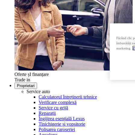
Făcând clic p
îmbunătăți nav
marketing.
P
Oferte șI finanțare
Trade in
Proprietari
Service auto
Calculatorul întreținerii tehnice
Verificare complexă
Service cu grijă
Reparații
Îngijirea esențială Lexus
Tinichigerie și vopsitorie
Polisarea caroseriei
Anvelope