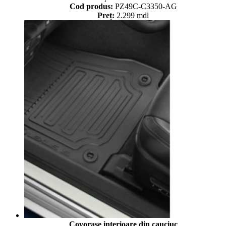
Cod produs:
PZ49C-C3350-AG
Preț:
2.299 mdl
Covorașe interioare din cauciuc