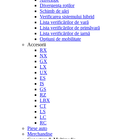
Divergența roților
Schimb de ulei
Verificarea sistemului hibrid
Lista verificărilor de vară
Lista verificărilor de primăvară
Lista verificărilor de iarnă
Opțiuni de mobilitate
Accesorii
RX
NX
GX
LX
UX
ES
IS
GS
RZ
LBX
CT
LS
LC
RC
Piese auto
Merchandise