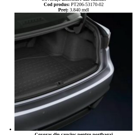
Cod produs:
PT206-53170-02
Preț:
3.840 mdl
Covoraș din cauciuc pentru portbagaj