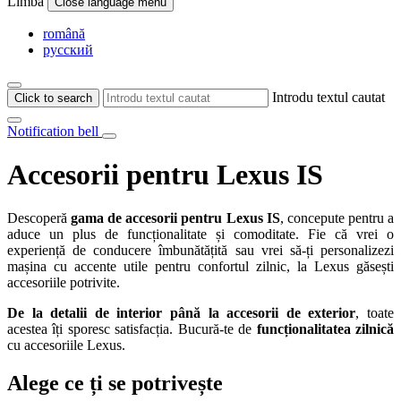
Limba
Close language menu
română
русский
Introdu textul cautat
Click to search
Notification bell
Accesorii pentru Lexus IS
Descoperă
gama de accesorii pentru Lexus IS
, concepute pentru a
aduce un plus de funcționalitate și comoditate. Fie că vrei o
experiență de conducere îmbunătățită sau vrei să-ți personalizezi
mașina cu accente utile pentru confortul zilnic, la Lexus găsești
accesoriile potrivite.
De la detalii de interior până la accesorii de exterior
, toate
acestea îți sporesc satisfacția. Bucură-te de
funcționalitatea zilnică
cu accesoriile Lexus.
Alege ce ți se potrivește