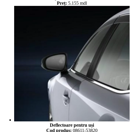
Preț:
5.155 mdl
Deflectoare pentru uși
Cod produs:
08611-53820