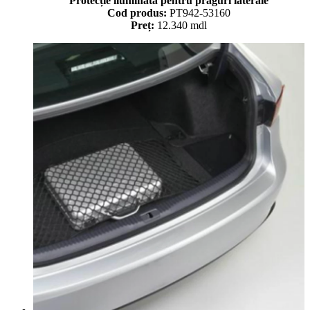
Protecție iluminată pentru praguri laterale
Cod produs:
PT942-53160
Preț:
12.340 mdl