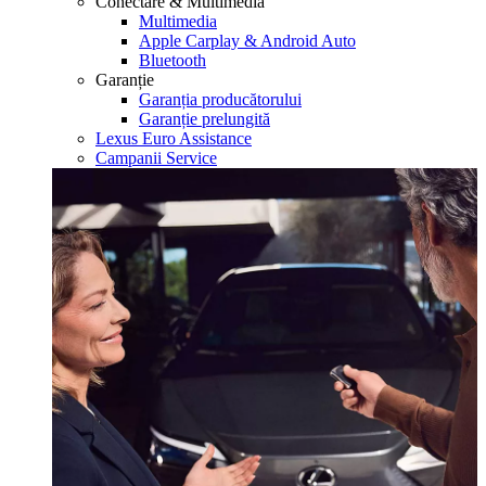
Conectare & Multimedia
Multimedia
Apple Carplay & Android Auto
Bluetooth
Garanție
Garanția producătorului
Garanție prelungită
Lexus Euro Assistance
Campanii Service