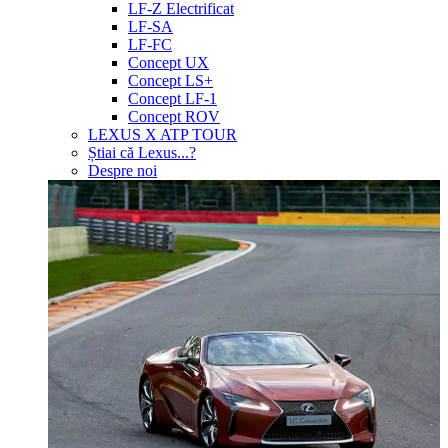
LF-Z Electrificat
LF-SA
LF-FC
Concept UX
Concept LS+
Concept LF-1
Concept ROV
LEXUS X ATP TOUR
Știai că Lexus...?
Despre noi