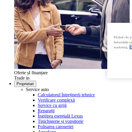
Făcând clic p
îmbunătăți nav
marketing.
P
Oferte șI finanțare
Trade in
Proprietari
Service auto
Calculatorul întreținerii tehnice
Verificare complexă
Service cu grijă
Reparații
Îngijirea esențială Lexus
Tinichigerie și vopsitorie
Polisarea caroseriei
Anvelope