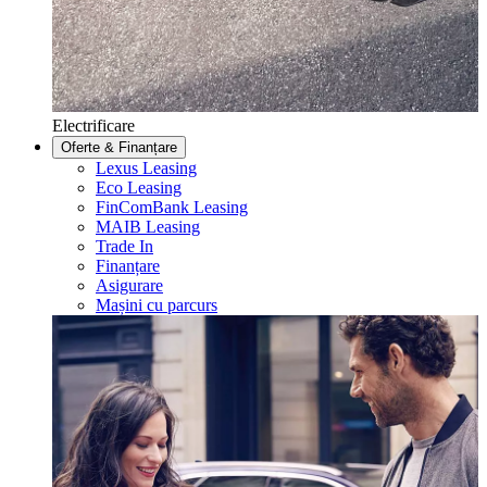
Electrificare
Oferte & Finanțare
Lexus Leasing
Eco Leasing
FinComBank Leasing
MAIB Leasing
Trade In
Finanțare
Asigurare
Mașini cu parcurs