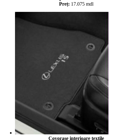
Preț:
17.075 mdl
Covorașe interioare textile