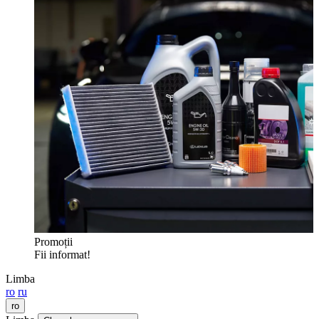
Promoții
Fii informat!
Limba
ro
ru
ro