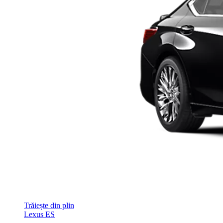
Trăiește din plin
Lexus ES