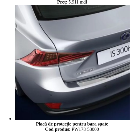
Preț:
5.911 mdl
Placă de protecție pentru bara spate
Cod produs:
PW178-53000