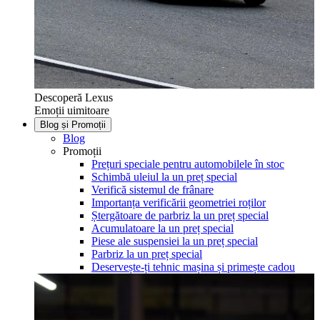
Descoperă Lexus
Emoții uimitoare
Blog și Promoții
Blog
Promoții
Prețuri speciale pentru automobilele în stoc
Schimbă uleiul la un preț special
Verifică sistemul de frânare
Importanța verificării geometriei roților
Ștergătoare de parbriz la un preț special
Acumulatoare la un preț special
Piese ale suspensiei la un preț special
Parbriz la un preț special
Deservește-ți tehnic mașina și primește cadou