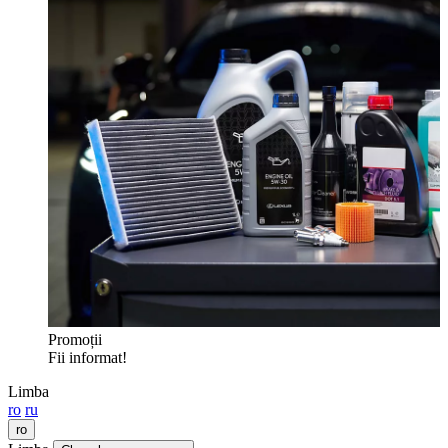
Promoții
Fii informat!
Limba
ro
ru
ro