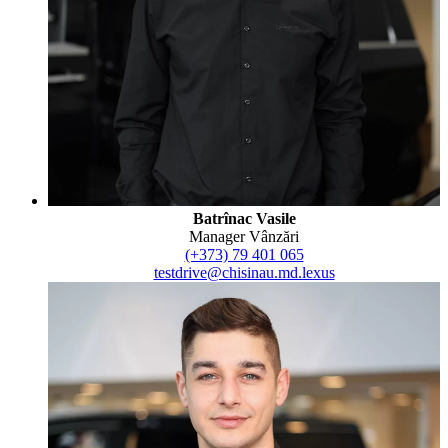
Batrînac Vasile
Manager Vânzări
(+373) 79 401 065
testdrive@chisinau.md.lexus