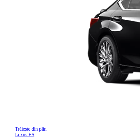
Trăiește din plin
Lexus ES