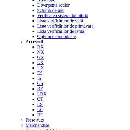
Divergența roților
Schimb de ulei
Verificarea sistemului hibrid
Lista verificărilor de vară
Lista verificărilor de primăvară
Lista verificărilor de iarnă
Opțiuni de mobilitate
Accesorii
RX
NX
GX
LX
UX
ES
IS
GS
RZ
LBX
CT
LS
LC
RC
Piese auto
Merchandise