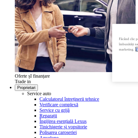
Făcând clic p
îmbunătăți nav
marketing.
P
Oferte șI finanțare
Trade in
Proprietari
Service auto
Calculatorul întreținerii tehnice
Verificare complexă
Service cu grijă
Reparații
Îngijirea esențială Lexus
Tinichigerie și vopsitorie
Polisarea caroseriei
Anvelope