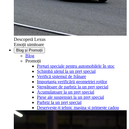
Descoperă Lexus
Emoții uimitoare
Blog și Promoții
Blog
Promoții
Prețuri speciale pentru automobilele în stoc
Schimbă uleiul la un preț special
Verifică sistemul de frânare
Importanța verificării geometriei roților
Ștergătoare de parbriz la un preț special
Acumulatoare la un preț special
Piese ale suspensiei la un preț special
Parbriz la un preț special
Deservește-ți tehnic mașina și primește cadou