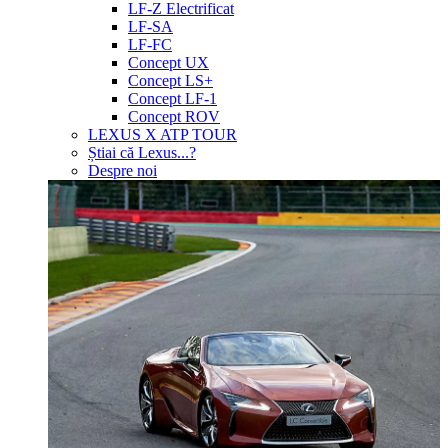
LF-Z Electrificat
LF-SA
LF-FC
Concept UX
Concept LS+
Concept LF-1
Concept ROV
LEXUS X ATP TOUR
Știai că Lexus...?
Despre noi