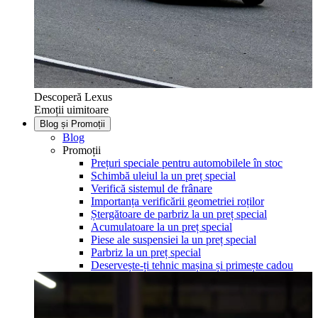
Descoperă Lexus
Emoții uimitoare
Blog și Promoții
Blog
Promoții
Prețuri speciale pentru automobilele în stoc
Schimbă uleiul la un preț special
Verifică sistemul de frânare
Importanța verificării geometriei roților
Ștergătoare de parbriz la un preț special
Acumulatoare la un preț special
Piese ale suspensiei la un preț special
Parbriz la un preț special
Deservește-ți tehnic mașina și primește cadou