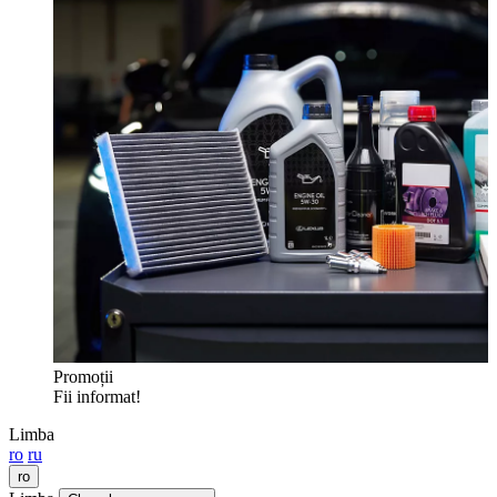
Promoții
Fii informat!
Limba
ro
ru
ro