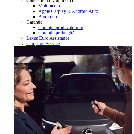
Conectare & Multimedia
Multimedia
Apple Carplay & Android Auto
Bluetooth
Garanție
Garanția producătorului
Garanție prelungită
Lexus Euro Assistance
Campanii Service