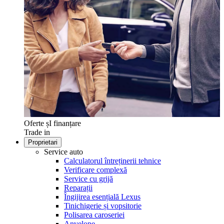
Oferte șI finanțare
Trade in
Proprietari
Service auto
Calculatorul întreținerii tehnice
Verificare complexă
Service cu grijă
Reparații
Îngijirea esențială Lexus
Tinichigerie și vopsitorie
Polisarea caroseriei
Anvelope