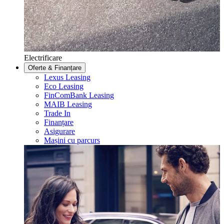
Electrificare
Oferte & Finanțare
Lexus Leasing
Eco Leasing
FinComBank Leasing
MAIB Leasing
Trade In
Finanțare
Asigurare
Mașini cu parcurs