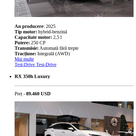
An producere
: 2025
Tip motor:
hybrid-benzină
Capacitate motor:
2,5 l
Putere:
250 CP
Transmisie:
Automată fără trepte
Tracțiune:
Integrală (AWD)
Mai multe
Test-Drive
Test-Drive
RX 350h Luxury
Preț -
89.460 USD