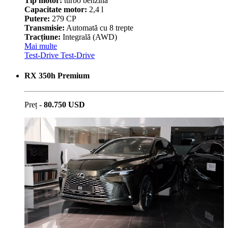
Tip motor:
turbo benzină
Capacitate motor:
2,4 l
Putere:
279 CP
Transmisie:
Automată cu 8 trepte
Tracțiune:
Integrală (AWD)
Mai multe
Test-Drive
Test-Drive
RX 350h Premium
Preț -
80.750 USD