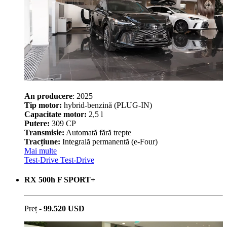
An producere
: 2025
Tip motor:
hybrid-benzină (PLUG-IN)
Capacitate motor:
2,5 l
Putere:
309 CP
Transmisie:
Automată fără trepte
Tracțiune:
Integrală permanentă (e-Four)
Mai multe
Test-Drive
Test-Drive
RX 500h F SPORT+
Preț -
99.520 USD