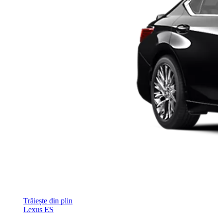
Trăiește din plin
Lexus ES