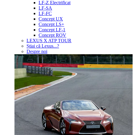
LF-Z Electrificat
LF-SA
LF-FC
Concept UX
Concept LS+
Concept LF-1
Concept ROV
LEXUS X ATP TOUR
Știai că Lexus...?
Despre noi