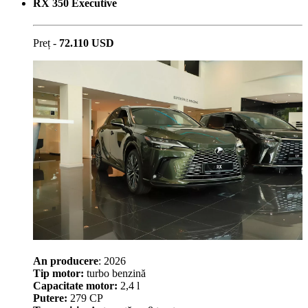
RX 350 Executive
Preț -
72.110 USD
An producere
: 2026
Tip motor:
turbo benzină
Capacitate motor:
2,4 l
Putere:
279 CP