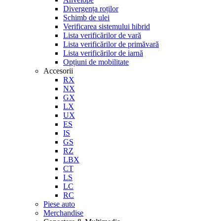
Divergența roților
Schimb de ulei
Verificarea sistemului hibrid
Lista verificărilor de vară
Lista verificărilor de primăvară
Lista verificărilor de iarnă
Opțiuni de mobilitate
Accesorii
RX
NX
GX
LX
UX
ES
IS
GS
RZ
LBX
CT
LS
LC
RC
Piese auto
Merchandise