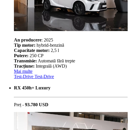
An producere
: 2025
Tip motor:
hybrid-benzină
Capacitate motor:
2,5 l
Putere:
250 CP
Transmisie:
Automată fără trepte
Tracțiune:
Integrală (AWD)
Mai multe
Test-Drive
Test-Drive
RX 450h+ Luxury
Preț -
93.780 USD