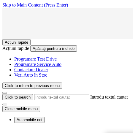
Skip to Main Content
(Press Enter)
Acțiuni rapide
Acțiuni rapide
Apăsați pentru a închide
Programare Test Drive
Programare Service Auto
Contactare Dealer
Vezi Auto în Stoc
Click to return to previous menu
Introdu textul cautat
Click to search
Close mobile menu
Automobile noi