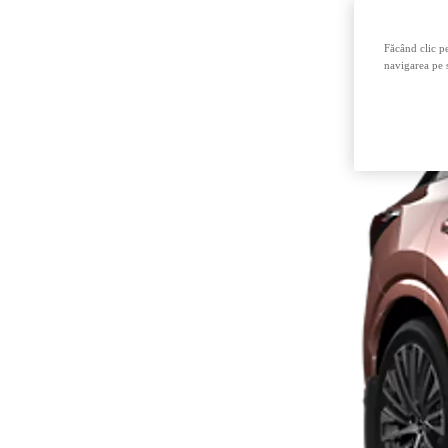
Făcând clic pe
navigarea pe s