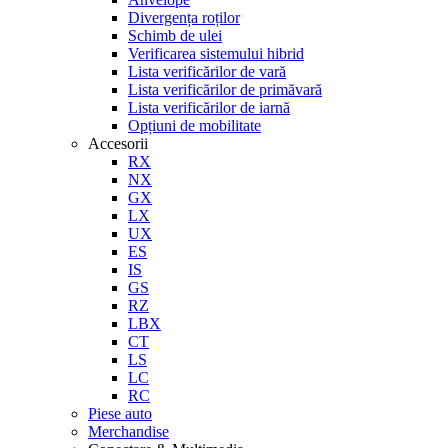
Divergența roților
Schimb de ulei
Verificarea sistemului hibrid
Lista verificărilor de vară
Lista verificărilor de primăvară
Lista verificărilor de iarnă
Opțiuni de mobilitate
Accesorii
RX
NX
GX
LX
UX
ES
IS
GS
RZ
LBX
CT
LS
LC
RC
Piese auto
Merchandise