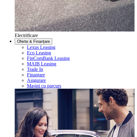
Electrificare
Oferte & Finanțare
Lexus Leasing
Eco Leasing
FinComBank Leasing
MAIB Leasing
Trade In
Finanțare
Asigurare
Mașini cu parcurs