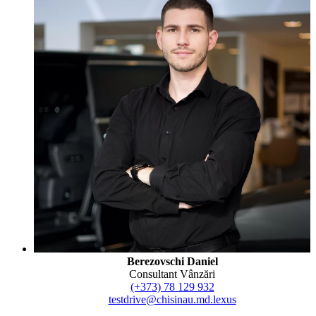
Berezovschi Daniel
Consultant Vânzări
(+373) 78 129 932
testdrive@chisinau.md.lexus