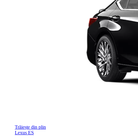
Trăiește din plin
Lexus ES