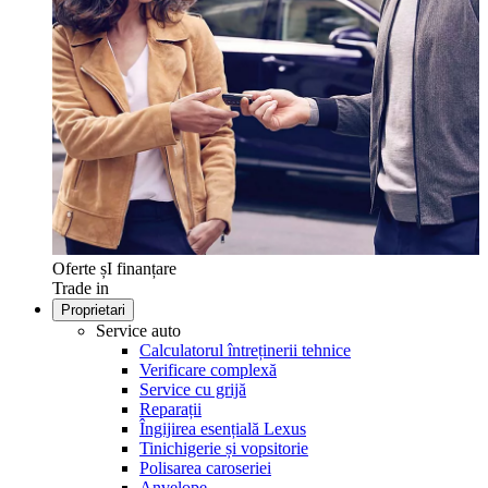
Oferte șI finanțare
Trade in
Proprietari
Service auto
Calculatorul întreținerii tehnice
Verificare complexă
Service cu grijă
Reparații
Îngijirea esențială Lexus
Tinichigerie și vopsitorie
Polisarea caroseriei
Anvelope