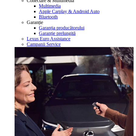
Conectare & Multimedia
Multimedia
Apple Carplay & Android Auto
Bluetooth
Garanție
Garanția producătorului
Garanție prelungită
Lexus Euro Assistance
Campanii Service