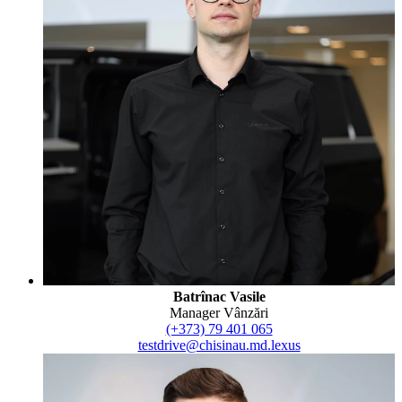
Batrînac Vasile
Manager Vânzări
(+373) 79 401 065
testdrive@chisinau.md.lexus