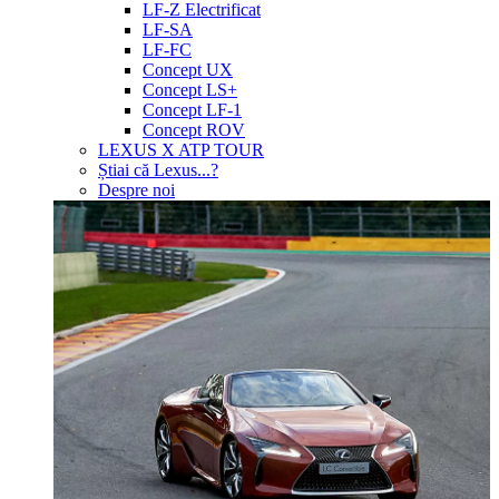
LF-Z Electrificat
LF-SA
LF-FC
Concept UX
Concept LS+
Concept LF-1
Concept ROV
LEXUS X ATP TOUR
Știai că Lexus...?
Despre noi