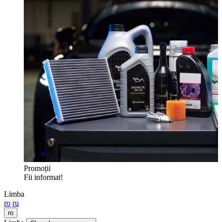
Promoții
Fii informat!
Limba
ro
ru
ro