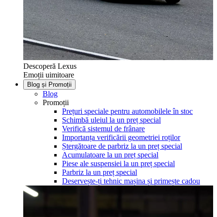
Descoperă Lexus
Emoții uimitoare
Blog și Promoții
Blog
Promoții
Prețuri speciale pentru automobilele în stoc
Schimbă uleiul la un preț special
Verifică sistemul de frânare
Importanța verificării geometriei roților
Ștergătoare de parbriz la un preț special
Acumulatoare la un preț special
Piese ale suspensiei la un preț special
Parbriz la un preț special
Deservește-ți tehnic mașina și primește cadou