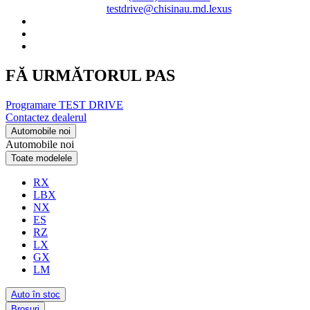
testdrive@chisinau.md.lexus
FĂ URMĂTORUL PAS
Programare TEST DRIVE
Contactez dealerul
Automobile noi
Automobile noi
Toate modelele
RX
LBX
NX
ES
RZ
LX
GX
LM
Auto în stoc
Broșuri