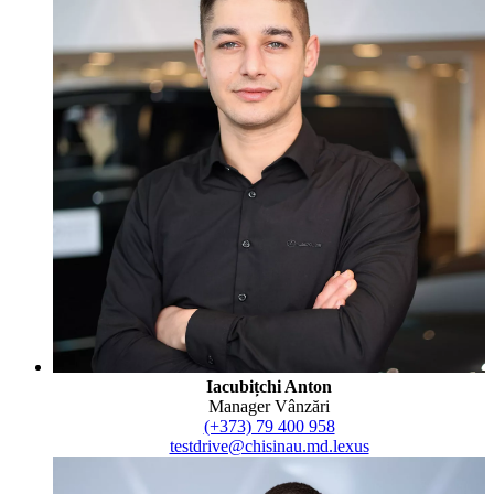
Iacubițchi Anton
Manager Vânzări
(+373) 79 400 958
testdrive@chisinau.md.lexus