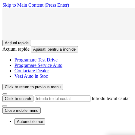
Skip to Main Content
(Press Enter)
Acțiuni rapide
Acțiuni rapide
Apăsați pentru a închide
Programare Test Drive
Programare Service Auto
Contactare Dealer
Vezi Auto în Stoc
Click to return to previous menu
Introdu textul cautat
Click to search
Close mobile menu
Automobile noi