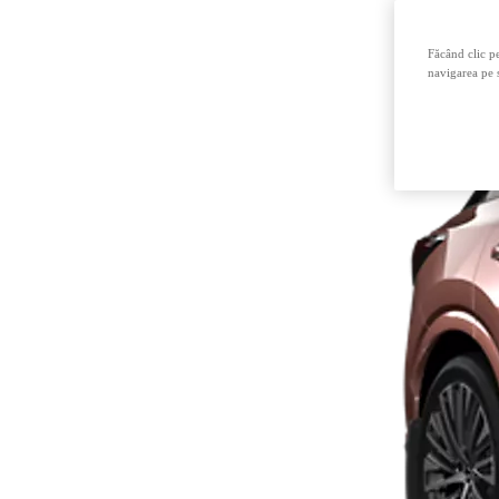
Făcând clic pe
navigarea pe s