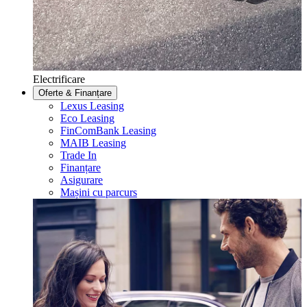
Electrificare
Oferte & Finanțare
Lexus Leasing
Eco Leasing
FinComBank Leasing
MAIB Leasing
Trade In
Finanțare
Asigurare
Mașini cu parcurs