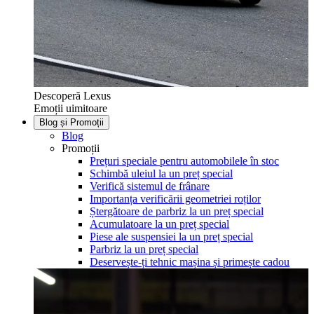
Descoperă Lexus
Emoții uimitoare
Blog și Promoții
Blog
Promoții
Prețuri speciale pentru automobilele în stoc
Schimbă uleiul la un preț special
Verifică sistemul de frânare
Importanța verificării geometriei roților
Ștergătoare de parbriz la un preț special
Acumulatoare la un preț special
Piese ale suspensiei la un preț special
Parbriz la un preț special
Deservește-ți tehnic mașina și primește cadou