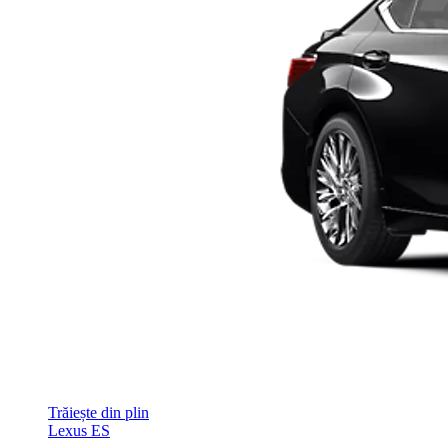
Trăiește din plin
Lexus ES