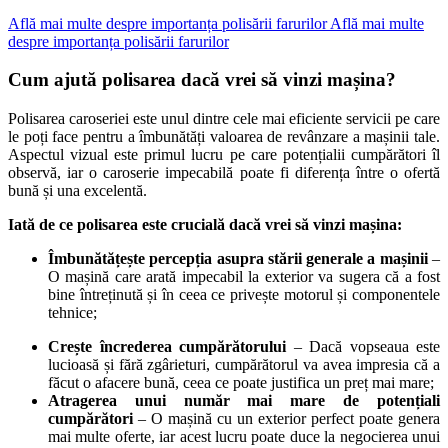
Află mai multe despre importanța polisării farurilor
Află mai multe
despre importanța polisării farurilor
Cum ajută polisarea dacă vrei să vinzi mașina?
Polisarea caroseriei este unul dintre cele mai eficiente servicii pe care
le poți face pentru a îmbunătăți valoarea de revânzare a mașinii tale.
Aspectul vizual este primul lucru pe care potențialii cumpărători îl
observă, iar o caroserie impecabilă poate fi diferența între o ofertă
bună și una excelentă.
Iată de ce polisarea este crucială dacă vrei să vinzi mașina:
Îmbunătățește percepția asupra stării generale a mașinii
–
O mașină care arată impecabil la exterior va sugera că a fost
bine întreținută și în ceea ce privește motorul și componentele
tehnice;
Crește încrederea cumpărătorului
– Dacă vopseaua este
lucioasă și fără zgârieturi, cumpărătorul va avea impresia că a
făcut o afacere bună, ceea ce poate justifica un preț mai mare;
Atragerea unui număr mai mare de potențiali
cumpărători
– O mașină cu un exterior perfect poate genera
mai multe oferte, iar acest lucru poate duce la negocierea unui