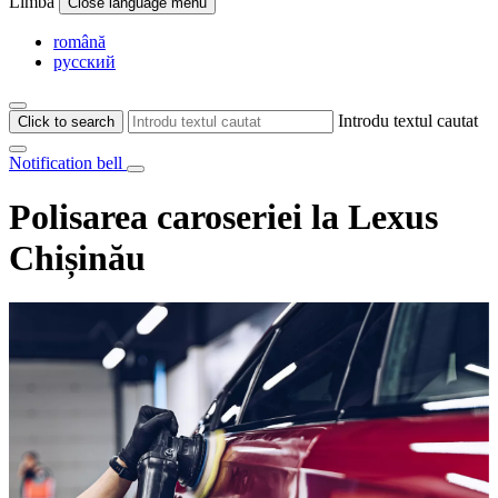
Limba
Close language menu
română
русский
Introdu textul cautat
Click to search
Notification bell
Polisarea caroseriei la Lexus
Chișinău