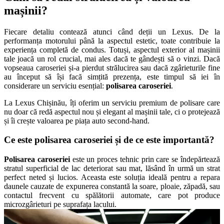
mașinii?
Fiecare detaliu contează atunci când deții un Lexus. De la
performanța motorului până la aspectul estetic, toate contribuie la
experiența completă de condus. Totuși, aspectul exterior al mașinii
tale joacă un rol crucial, mai ales dacă te gândești să o vinzi. Dacă
vopseaua caroseriei și-a pierdut strălucirea sau dacă zgârieturile fine
au început să își facă simțită prezența, este timpul să iei în
considerare un serviciu esențial:
polisarea caroseriei
.
La Lexus Chișinău, îți oferim un serviciu premium de polisare care
nu doar că redă aspectul nou și elegant al mașinii tale, ci o protejează
și îi crește valoarea pe piața auto second-hand.
Ce este polisarea caroseriei și de ce este importantă?
Polisarea caroseriei
este un proces tehnic prin care se îndepărtează
stratul superficial de lac deteriorat sau mat, lăsând în urmă un strat
perfect neted și lucios. Aceasta este soluția ideală pentru a repara
daunele cauzate de expunerea constantă la soare, ploaie, zăpadă, sau
contactul frecvent cu spălătorii automate, care pot produce
microzgârieturi pe suprafața lacului.