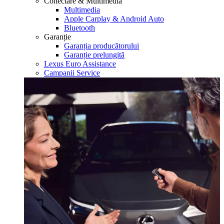
Conectare & Multimedia
Multimedia
Apple Carplay & Android Auto
Bluetooth
Garanție
Garanția producătorului
Garanție prelungită
Lexus Euro Assistance
Campanii Service