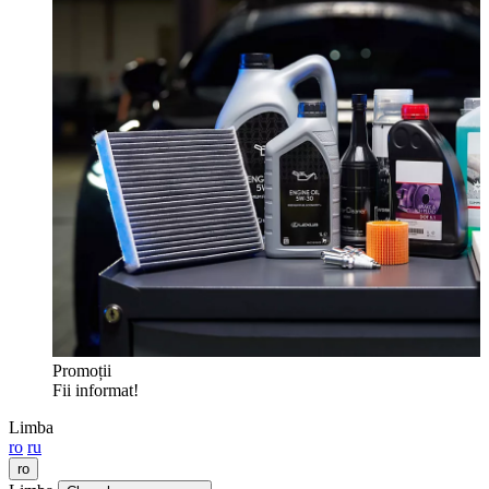
Promoții
Fii informat!
Limba
ro
ru
ro