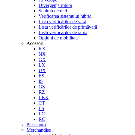
Divergența roților
Schimb de ulei
Verificarea sistemului hibrid
Lista verificărilor de vară
Lista verificărilor de primăvară
Lista verificărilor de iarnă
Opțiuni de mobilitate
Accesorii
RX
NX
GX
LX
UX
ES
IS
GS
RZ
LBX
CT
LS
LC
RC
Piese auto
Merchandise