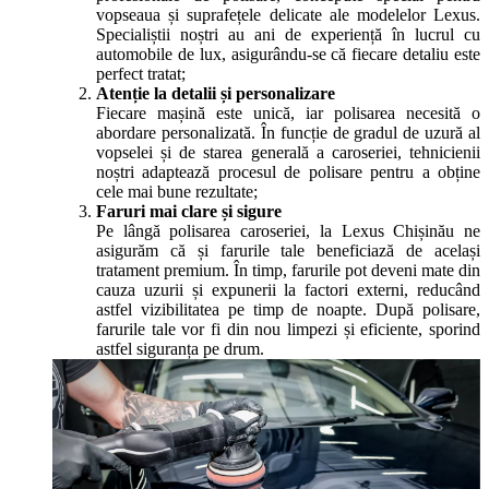
vopseaua și suprafețele delicate ale modelelor Lexus.
Specialiștii noștri au ani de experiență în lucrul cu
automobile de lux, asigurându-se că fiecare detaliu este
perfect tratat;
Atenție la detalii și personalizare
Fiecare mașină este unică, iar polisarea necesită o
abordare personalizată. În funcție de gradul de uzură al
vopselei și de starea generală a caroseriei, tehnicienii
noștri adaptează procesul de polisare pentru a obține
cele mai bune rezultate;
Faruri mai clare și sigure
Pe lângă polisarea caroseriei, la Lexus Chișinău ne
asigurăm că și farurile tale beneficiază de același
tratament premium. În timp, farurile pot deveni mate din
cauza uzurii și expunerii la factori externi, reducând
astfel vizibilitatea pe timp de noapte. După polisare,
farurile tale vor fi din nou limpezi și eficiente, sporind
astfel siguranța pe drum.