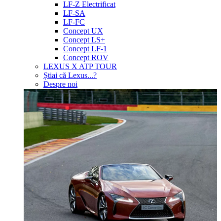
LF-Z Electrificat
LF-SA
LF-FC
Concept UX
Concept LS+
Concept LF-1
Concept ROV
LEXUS X ATP TOUR
Știai că Lexus...?
Despre noi