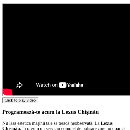
Click to play video
Programează-te acum la Lexus Chișinău
Nu lăsa estetica mașinii tale să treacă neobservată. La
Lexus
Chișinău
, îți oferim un serviciu complet de polisare care nu doar că