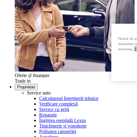
Făcând clic p
îmbunătăți nav
marketing.
P
Oferte șI finanțare
Trade in
Proprietari
Service auto
Calculatorul întreținerii tehnice
Verificare complexă
Service cu grijă
Reparații
Îngijirea esențială Lexus
Tinichigerie și vopsitorie
Polisarea caroseriei
Anvelope