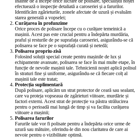
Înainte de a începe orice lucrare de polisare, specialiștii noștri
efectuează o inspecție detaliată a caroseriei și a farurilor.
Identificăm zgârieturile, zonele afectate de uzură și evaluăm
starea generală a vopselei;
Curățarea în profunzime
Orice proces de polisare începe cu o curățare temeinică a
mașinii. Acest pas este crucial pentru a îndepărta murdăria,
praful și resturile de pe suprafața caroseriei, asigurându-se că
polisarea se face pe o suprafață curată și netedă;
Polisarea propriu-zisă
Folosind soluții special create pentru mașinile de lux și
echipamente avansate, polisarea se face în mai multe etape, în
funcție de nevoile mașinii tale. Tehnicienii noștri aplică polisul
în straturi fine și uniforme, asigurându-se că fiecare colț al
mașinii tale este tratat;
Protecția suplimentară
După polisare, aplicăm un strat protector de ceară sau sealant,
care va proteja vopseaua de zgârieturi viitoare, murdărie și
factori externi. Acest strat de protecție va păstra strălucirea
pentru o perioadă mai lungă de timp și va facilita curățarea
viitoare a mașinii;
Polisarea farurilor
Farurile tale vor fi polisate pentru a îndepărta orice urme de
uzură sau mătuire, oferindu-le din nou claritatea de care ai
nevoie pentru o vizibilitate optimă.