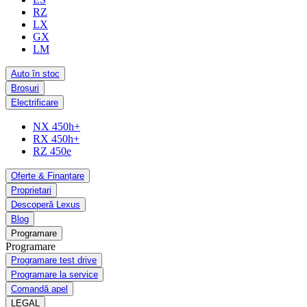
RZ
LX
GX
LM
Auto în stoc
Broșuri
Electrificare
NX 450h+
RX 450h+
RZ 450e
Oferte & Finanțare
Proprietari
Descoperă Lexus
Blog
Programare
Programare
Programare test drive
Programare la service
Comandă apel
LEGAL