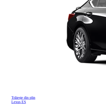
Trăiește din plin
Lexus ES