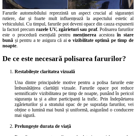
Farurile automobilului reprezintă un aspect crucial al siguranței
rutiere, dar și foarte mult influențează la aspectului estetic al
vehiculului. Cu timpul, farurile pot deveni opace din cauza expunerii
la factori precum
razele UV, zgârieturi sau praf
. Polisarea farurilor
este o procedură esențială pentru
menținerea
acestora
în stare
bună
și pentru a te asigura că ai
o vizibilitate optimă pe timp de
noapte
.
De ce este necesară polisarea farurilor?
Restabilește claritatea vizuală
Una dintre principalele motive pentru a polisa farurile este
îmbunătățirea clarității vizuale. Farurile opace pot reduce
semnificativ vizibilitatea pe timp de noapte, punând în pericol
siguranța ta și a altor participanți la trafic. Prin îndepărtarea
zgârieturilor și a stratului opac de pe suprafața farurilor, vei
obține o lumină mai bună și uniformă, asigurând o conducere
mai sigură.
Prelungește durata de viață