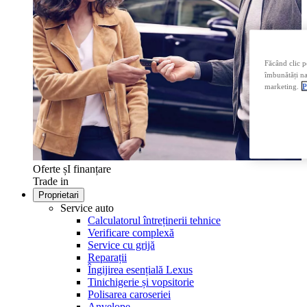
Făcând clic p
îmbunătăți nav
marketing.
P
Oferte șI finanțare
Trade in
Proprietari
Service auto
Calculatorul întreținerii tehnice
Verificare complexă
Service cu grijă
Reparații
Îngijirea esențială Lexus
Tinichigerie și vopsitorie
Polisarea caroseriei
Anvelope