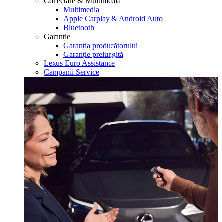
Conectare & Multimedia
Multimedia
Apple Carplay & Android Auto
Bluetooth
Garanție
Garanția producătorului
Garanție prelungită
Lexus Euro Assistance
Campanii Service