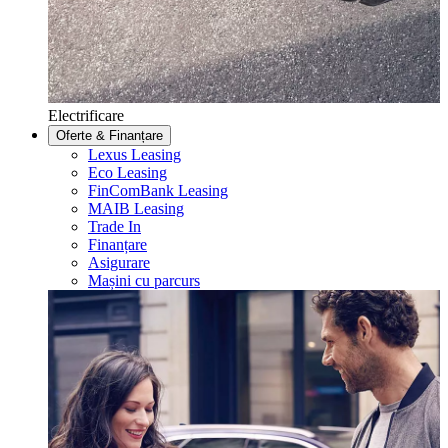
Electrificare
Oferte & Finanțare
Lexus Leasing
Eco Leasing
FinComBank Leasing
MAIB Leasing
Trade In
Finanțare
Asigurare
Mașini cu parcurs