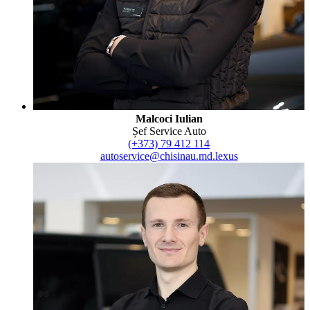
Malcoci Iulian
Șef Service Auto
(+373) 79 412 114
autoservice@chisinau.md.lexus