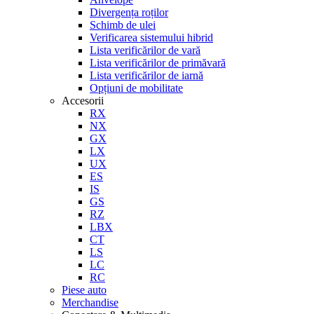
Divergența roților
Schimb de ulei
Verificarea sistemului hibrid
Lista verificărilor de vară
Lista verificărilor de primăvară
Lista verificărilor de iarnă
Opțiuni de mobilitate
Accesorii
RX
NX
GX
LX
UX
ES
IS
GS
RZ
LBX
CT
LS
LC
RC
Piese auto
Merchandise