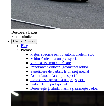
Descoperă Lexus
Emoții uimitoare
Blog și Promoții
Blog
Promoții
Prețuri speciale pentru automobilele în stoc
Schimbă uleiul la un preț special
Verifică sistemul de frânare
Importanța verificării geometriei roților
Ștergătoare de parbriz la un preț special
Acumulatoare la un preț special
Piese ale suspensiei la un preț special
Parbriz la un preț special
Deservește-ți tehnic mașina și primește cadou