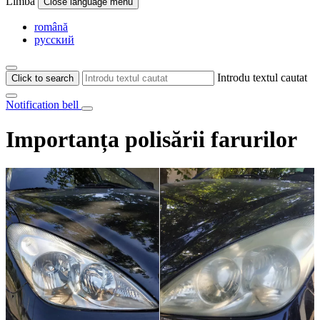
Limba
Close language menu
română
русский
Introdu textul cautat
Click to search
Notification bell
Importanța polisării farurilor