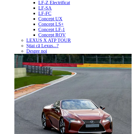
LF-Z Electrificat
LF-SA
LF-FC
Concept UX
Concept LS+
Concept LF-1
Concept ROV
LEXUS X ATP TOUR
Știai că Lexus...?
Despre noi