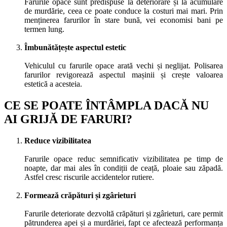
Farurile opace sunt predispuse la deteriorare și la acumulare
de murdărie, ceea ce poate conduce la costuri mai mari. Prin
menținerea farurilor în stare bună, vei economisi bani pe
termen lung.
Îmbunătățește aspectul estetic
Vehiculul cu farurile opace arată vechi și neglijat. Polisarea
farurilor revigorează aspectul mașinii și crește valoarea
estetică a acesteia.
CE SE POATE ÎNTÂMPLA DACĂ NU
AI GRIJĂ DE FARURI?
Reduce vizibilitatea
Farurile opace reduc semnificativ vizibilitatea pe timp de
noapte, dar mai ales în condiții de ceață, ploaie sau zăpadă.
Astfel cresc riscurile accidentelor rutiere.
Formează crăpături și zgârieturi
Farurile deteriorate dezvoltă crăpături și zgârieturi, care permit
pătrunderea apei și a murdăriei, fapt ce afectează performanța