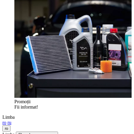
Promoții
Fii informat!
Limba
ro
ru
ro