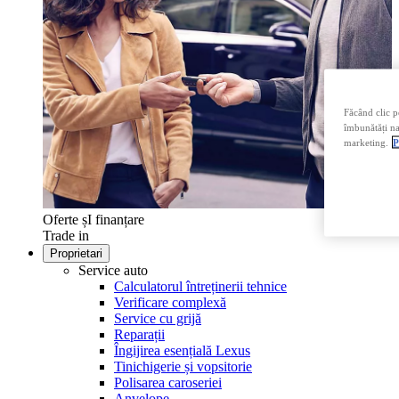
Făcând clic p
îmbunătăți nav
marketing.
P
Oferte șI finanțare
Trade in
Proprietari
Service auto
Calculatorul întreținerii tehnice
Verificare complexă
Service cu grijă
Reparații
Îngijirea esențială Lexus
Tinichigerie și vopsitorie
Polisarea caroseriei
Anvelope