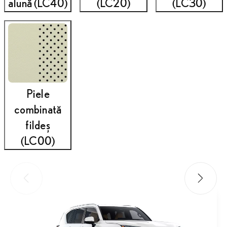
alună (LC40)
(LC20)
(LC30)
Piele
combinată
fildeș
(LC00)
Slide-ul anterior
Slide-ul