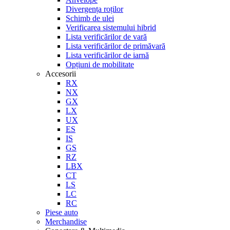
Divergența roților
Schimb de ulei
Verificarea sistemului hibrid
Lista verificărilor de vară
Lista verificărilor de primăvară
Lista verificărilor de iarnă
Opțiuni de mobilitate
Accesorii
RX
NX
GX
LX
UX
ES
IS
GS
RZ
LBX
CT
LS
LC
RC
Piese auto
Merchandise