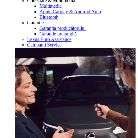
Conectare & Multimedia
Multimedia
Apple Carplay & Android Auto
Bluetooth
Garanție
Garanția producătorului
Garanție prelungită
Lexus Euro Assistance
Campanii Service