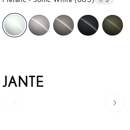
Sonic White (085)
Sonic Titanium (1J7)
Manganese Luster (1K2)
Graphite Black (223)
Terrane 
JANTE
Slide-ul anterior
Slide-ul