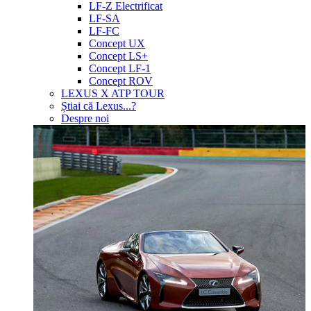
LF-Z Electrificat
LF-SA
LF-FC
Concept UX
Concept LS+
Concept LF-1
Concept ROV
LEXUS X ATP TOUR
Știai că Lexus...?
Despre noi