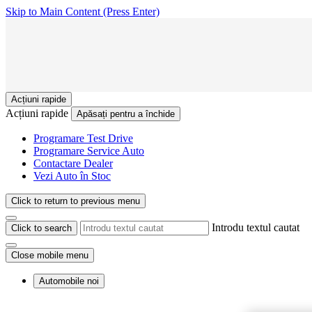
Skip to Main Content
(Press Enter)
Acțiuni rapide
Acțiuni rapide
Apăsați pentru a închide
Programare Test Drive
Programare Service Auto
Contactare Dealer
Vezi Auto în Stoc
Click to return to previous menu
Introdu textul cautat
Click to search
Close mobile menu
Automobile noi