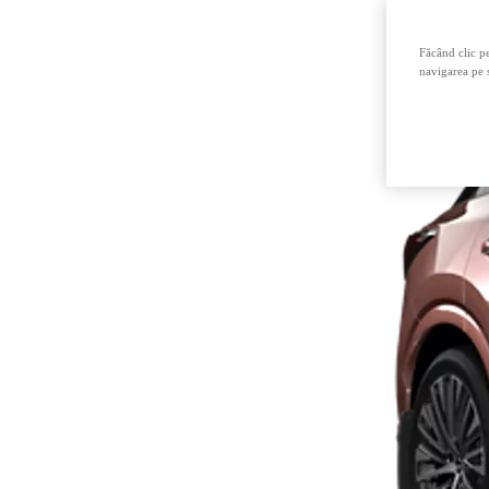
Făcând clic pe
navigarea pe s