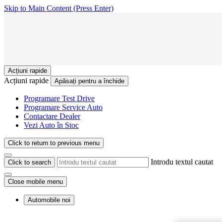
Skip to Main Content
(Press Enter)
Acțiuni rapide
Acțiuni rapide
Apăsați pentru a închide
Programare Test Drive
Programare Service Auto
Contactare Dealer
Vezi Auto în Stoc
Click to return to previous menu
Introdu textul cautat
Click to search
Close mobile menu
Automobile noi