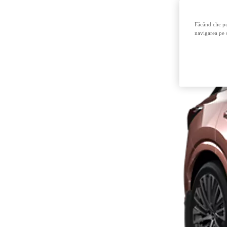
Făcând clic pe
navigarea pe s