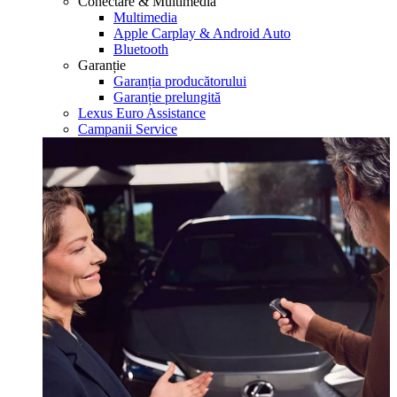
Conectare & Multimedia
Multimedia
Apple Carplay & Android Auto
Bluetooth
Garanție
Garanția producătorului
Garanție prelungită
Lexus Euro Assistance
Campanii Service