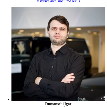
testdrive@chisinau.md.lexus
Dumanschi Igor