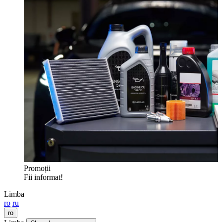
Promoții
Fii informat!
Limba
ro
ru
ro