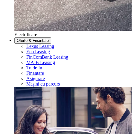
Electrificare
Oferte & Finanțare
Lexus Leasing
Eco Leasing
FinComBank Leasing
MAIB Leasing
Trade In
Finanțare
Asigurare
Mașini cu parcurs