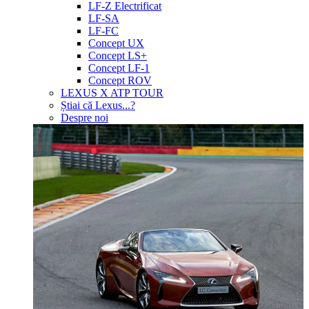
LF-Z Electrificat
LF-SA
LF-FC
Concept UX
Concept LS+
Concept LF-1
Concept ROV
LEXUS X ATP TOUR
Știai că Lexus...?
Despre noi