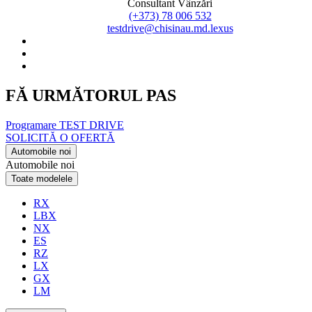
Consultant Vânzări
(+373) 78 006 532
testdrive@chisinau.md.lexus
FĂ URMĂTORUL PAS
Programare TEST DRIVE
SOLICITĂ O OFERTĂ
Automobile noi
Automobile noi
Toate modelele
RX
LBX
NX
ES
RZ
LX
GX
LM