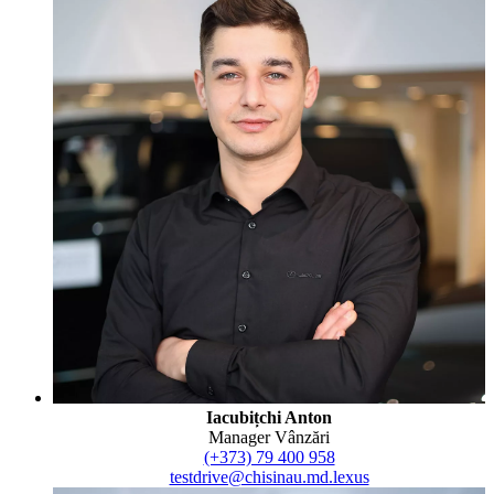
Iacubițchi Anton
Manager Vânzări
(+373) 79 400 958
testdrive@chisinau.md.lexus