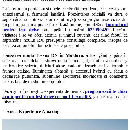
La lansare au participat și unele celebrități mondene, ceea ce a sporit
entuziasmul și farmecul lansării. Prezentarea oficială va dura o
săptămână, iar toți vizitatorii sunt rugați să-și programeze vizita din
timp. Programarea poate fi realizată online, completând
formularul
pentru test drive
sau apelând numărul
022999420
. Fiecărui
vizitator i se va oferi atenția și timpul cuvenit, dat fiind faptul că
săptămâna noului RX presupune consultații complexe, însoțite de
testarea automobilului pe traseele prestabilite.
Lansarea noului Lexus RX în Moldova
, a fost gândită până în
cele mai mici detalii: showroom-ul amenajat, băuturi alcoolice și
nealcoolice selecte, dulciuri alese, cadouri deosebite și automobile
frumos etalate. Iluminarea albastră și accentul hybrid au făcut o
declarație puternică, subliniind abordarea inovatoare și conștiența
Lexus față de mediul înconjurător.
Dacă și tu îți dorești o experiență de neuitat,
programează-te chiar
acum pentru un test drive cu noul Lexus RX
și încearcă luxul în
mișcare.
Lexus – Experience Amazing.