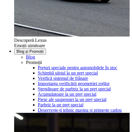
Descoperă Lexus
Emoții uimitoare
Blog și Promoții
Blog
Promoții
Prețuri speciale pentru automobilele în stoc
Schimbă uleiul la un preț special
Verifică sistemul de frânare
Importanța verificării geometriei roților
Ștergătoare de parbriz la un preț special
Acumulatoare la un preț special
Piese ale suspensiei la un preț special
Parbriz la un preț special
Deservește-ți tehnic mașina și primește cadou