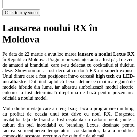
Click to play video
Lansarea noului RX în
Moldova
Pe data de 22 martie a avut loc marea
lansare a noului Lexus RX
în Republica Moldova. Pragul reprezentanței auto a fost pășit de zeci
de amatori ai brandului, care s-au delectat cu cocktailuri și dulciuri
alese. Showroom-ul a fost decorat cu două RX-uri superb expuse.
Unul dintre care a fost poziționat într-o carcasă
high tech cu LED-
uri albastre
. Dat fiind faptul că Lexus deține cea mai mare gamă de
modele hibride din lume, iar albastru simbolizează modul electric,
culoarea a fost determinată drept una de bază pentru prezentarea
oficială a noului model.
Mulți dintre invitații care au reușit să-și facă o programare din timp,
au profitat de ocazia unui test drive cu noul RX. Dragostea
invitaților față de brand a fost răsplătită cu cadouri neobișnuite -
cuburi din oțel inoxidabil cu branding Lexus, destinate pentru
răcirea și menținerea temperaturii cocktailurilor, fără a modifica
compoziția acestora, precum o fac cuburile de gheață.