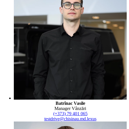
Batrînac Vasile
Manager Vânzări
(+373) 79 401 065
testdrive@chisinau.md.lexus