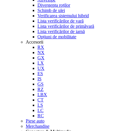
Divergența roților
Schimb de ulei
Verificarea sistemului hibrid
Lista verificărilor de vară
Lista verificărilor de primăvară
Lista verificărilor de iarnă
Opțiuni de mobilitate
Accesorii
RX
NX
GX
LX
UX
ES
IS
GS
RZ
LBX
CT
LS
LC
RC
Piese auto
Merchandise