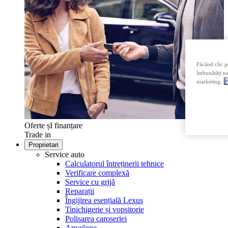
Făcând clic p
îmbunătăți nav
marketing.
P
Oferte șI finanțare
Trade in
Proprietari
Service auto
Calculatorul întreținerii tehnice
Verificare complexă
Service cu grijă
Reparații
Îngijirea esențială Lexus
Tinichigerie și vopsitorie
Polisarea caroseriei
Anvelope