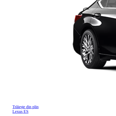
Trăiește din plin
Lexus ES