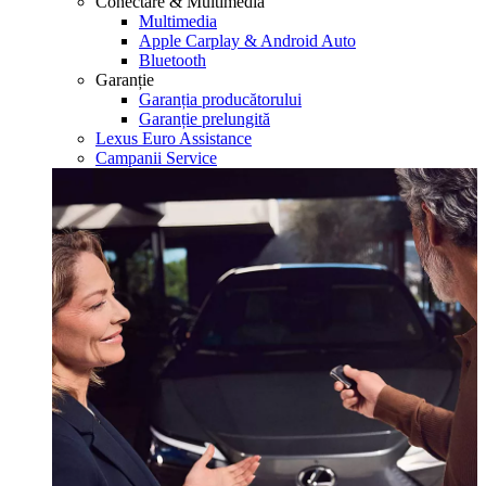
Conectare & Multimedia
Multimedia
Apple Carplay & Android Auto
Bluetooth
Garanție
Garanția producătorului
Garanție prelungită
Lexus Euro Assistance
Campanii Service