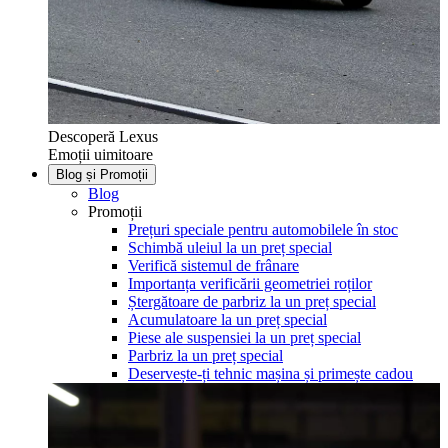
Descoperă Lexus
Emoții uimitoare
Blog și Promoții
Blog
Promoții
Prețuri speciale pentru automobilele în stoc
Schimbă uleiul la un preț special
Verifică sistemul de frânare
Importanța verificării geometriei roților
Ștergătoare de parbriz la un preț special
Acumulatoare la un preț special
Piese ale suspensiei la un preț special
Parbriz la un preț special
Deservește-ți tehnic mașina și primește cadou