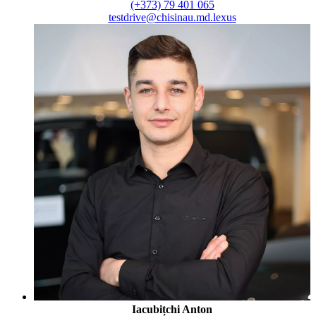
(+373) 79 401 065
testdrive@chisinau.md.lexus
Iacubițchi Anton