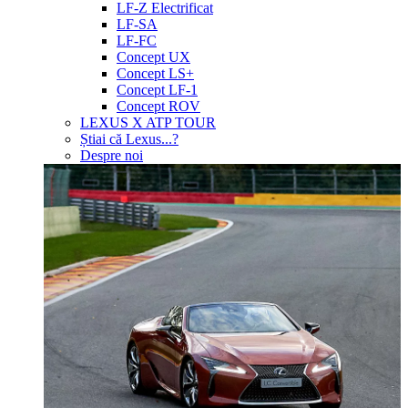
LF-Z Electrificat
LF-SA
LF-FC
Concept UX
Concept LS+
Concept LF-1
Concept ROV
LEXUS X ATP TOUR
Știai că Lexus...?
Despre noi