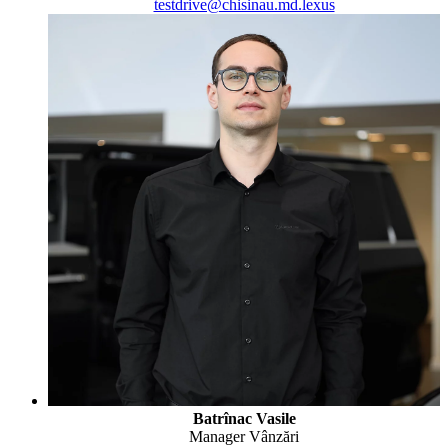
testdrive@chisinau.md.lexus
Batrînac Vasile
Manager Vânzări