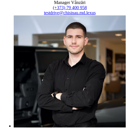
Manager Vânzări
(+373) 79 400 958
testdrive@chisinau.md.lexus