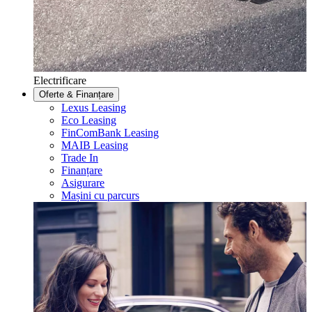
Electrificare
Oferte & Finanțare
Lexus Leasing
Eco Leasing
FinComBank Leasing
MAIB Leasing
Trade In
Finanțare
Asigurare
Mașini cu parcurs