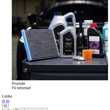
Promoții
Fii informat!
Limba
ro
ru
ro