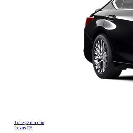
Trăiește din plin
Lexus ES