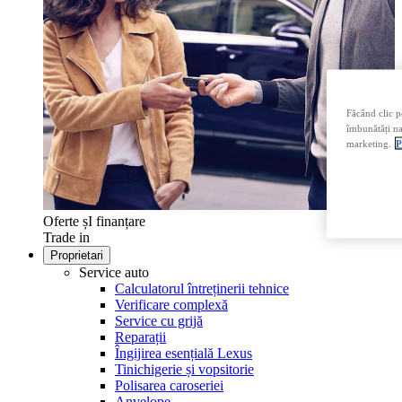
Făcând clic p
îmbunătăți nav
marketing.
P
Oferte șI finanțare
Trade in
Proprietari
Service auto
Calculatorul întreținerii tehnice
Verificare complexă
Service cu grijă
Reparații
Îngijirea esențială Lexus
Tinichigerie și vopsitorie
Polisarea caroseriei
Anvelope