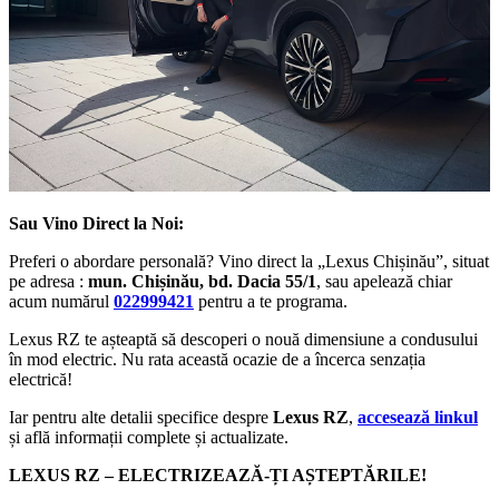
Sau Vino Direct la Noi:
Preferi o abordare personală? Vino direct la „Lexus Chișinău”, situat
pe adresa :
mun. Chișinău, bd. Dacia 55/1
, sau apelează chiar
acum numărul
022999421
pentru a te programa.
Lexus RZ te așteaptă să descoperi o nouă dimensiune a condusului
în mod electric. Nu rata această ocazie de a încerca senzația
electrică!
Iar pentru alte detalii specifice despre
Lexus RZ
,
accesează linkul
și află informații complete și actualizate​​.
LEXUS RZ – ELECTRIZEAZĂ-ȚI AȘTEPTĂRILE!