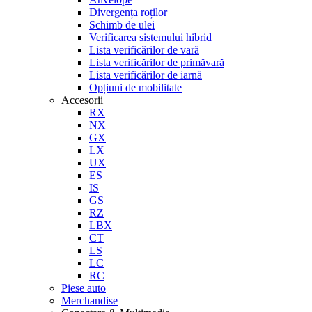
Divergența roților
Schimb de ulei
Verificarea sistemului hibrid
Lista verificărilor de vară
Lista verificărilor de primăvară
Lista verificărilor de iarnă
Opțiuni de mobilitate
Accesorii
RX
NX
GX
LX
UX
ES
IS
GS
RZ
LBX
CT
LS
LC
RC
Piese auto
Merchandise