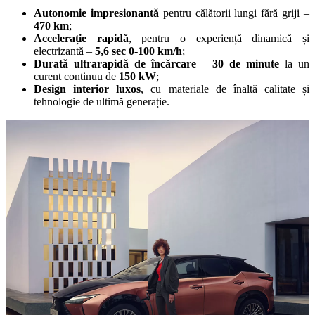
Autonomie impresionantă
pentru călătorii lungi fără griji –
470 km
;
Accelerație rapidă
, pentru o experiență dinamică și
electrizantă –
5,6 sec 0-100 km/h
;
Durată ultrarapidă de încărcare
–
30 de minute
la un
curent continuu de
150 kW
;
Design interior luxos
, cu materiale de înaltă calitate și
tehnologie de ultimă generație.