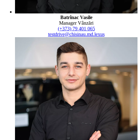
Batrînac Vasile
Manager Vânzări
(+373) 79 401 065
testdrive@chisinau.md.lexus