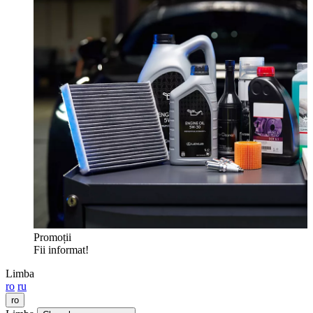
Promoții
Fii informat!
Limba
ro
ru
ro