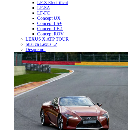
LF-Z Electrificat
LF-SA
LF-FC
Concept UX
Concept LS+
Concept LF-1
Concept ROV
LEXUS X ATP TOUR
Știai că Lexus...?
Despre noi