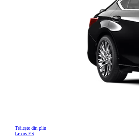
Trăiește din plin
Lexus ES