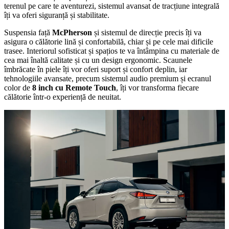
terenul pe care te aventurezi, sistemul avansat de tracțiune integrală
îți va oferi siguranță și stabilitate.
Suspensia față
McPherson
și sistemul de direcție precis îți va
asigura o călătorie lină și confortabilă, chiar și pe cele mai dificile
trasee. Interiorul sofisticat și spațios te va întâmpina cu materiale de
cea mai înaltă calitate și cu un design ergonomic. Scaunele
îmbrăcate în piele îți vor oferi suport și confort deplin, iar
tehnologiile avansate, precum sistemul audio premium și ecranul
color de
8 inch cu Remote Touch
, îți vor transforma fiecare
călătorie într-o experiență de neuitat.