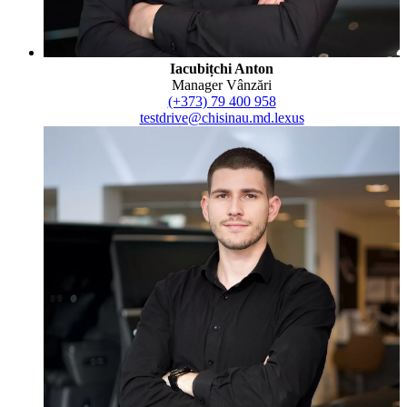
Iacubițchi Anton
Manager Vânzări
(+373) 79 400 958
testdrive@chisinau.md.lexus