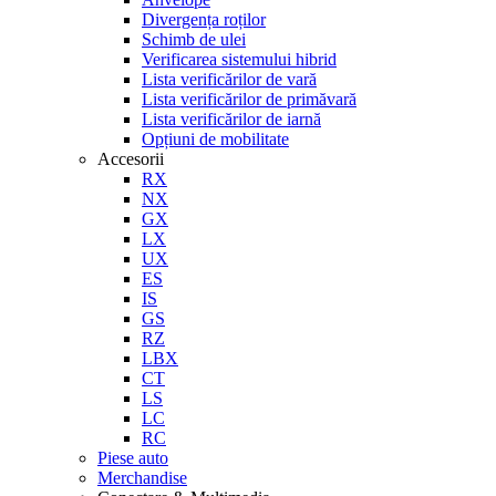
Divergența roților
Schimb de ulei
Verificarea sistemului hibrid
Lista verificărilor de vară
Lista verificărilor de primăvară
Lista verificărilor de iarnă
Opțiuni de mobilitate
Accesorii
RX
NX
GX
LX
UX
ES
IS
GS
RZ
LBX
CT
LS
LC
RC
Piese auto
Merchandise