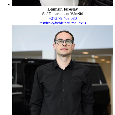
Leamzin Iaroslav
Șef Departament Vânzări
+373 79 403 080
testdrive@chisinau.md.lexus