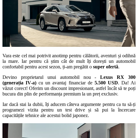
Vara este cel mai potrivit anotimp pentru călătorii, aventuri și odihnă
la mare. Iar pentru că știm cât de mult îți dorești un automobil
confortabil pentru acest sezon, ți-am pregătit o
super ofertă
.
Devino proprietarul unui automobil nou -
Lexus RX 300
(generația IV-a)
cu un avantaj financiar de
5.500 USD
. Da! Ai
văzut corect! Oferim un discount impresionant, astfel încât să te poți
bucura din plin de performanța premium la un preț exclusiv.
Iar dacă stai la dubii, îți aducem câteva argumente pentru ca tu să-ți
programezi vizita pentru un test drive și să pui la încercare
capacitățile tehnice ale acestui bolid japonez.