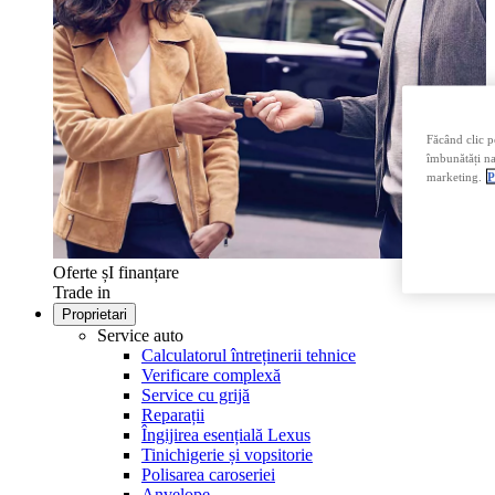
Făcând clic p
îmbunătăți nav
marketing.
P
Oferte șI finanțare
Trade in
Proprietari
Service auto
Calculatorul întreținerii tehnice
Verificare complexă
Service cu grijă
Reparații
Îngijirea esențială Lexus
Tinichigerie și vopsitorie
Polisarea caroseriei
Anvelope