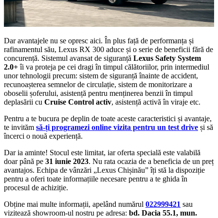
Dar avantajele nu se opresc aici. În plus față de performanța și
rafinamentul său, Lexus RX 300 aduce și o serie de beneficii fără de
concurență. Sistemul avansat de siguranță
Lexus Safety System
2.0+
îi va proteja pe cei dragi în timpul călătoriilor, prin intermediul
unor tehnologii precum: sistem de siguranță înainte de accident,
recunoașterea semnelor de circulație, sistem de monitorizare a
oboselii șoferului, asistență pentru menținerea benzii în timpul
deplasării cu
Cruise Control activ
, asistență activă în viraje etc.
Pentru a te bucura pe deplin de toate aceste caracteristici și avantaje,
te invităm
să-ți programezi online vizita pentru un test drive
și să
încerci o nouă experiență.
Dar ia aminte! Stocul este limitat, iar oferta specială este valabilă
doar până pe
31 iunie 2023
. Nu rata ocazia de a beneficia de un preț
avantajos. Echipa de vânzări „Lexus Chișinău” îți stă la dispoziție
pentru a oferi toate informațiile necesare pentru a te ghida în
procesul de achiziție.
Obține mai multe informații, apelând numărul
022999421
sau
vizitează showroom-ul nostru pe adresa:
bd. Dacia 55.1, mun.