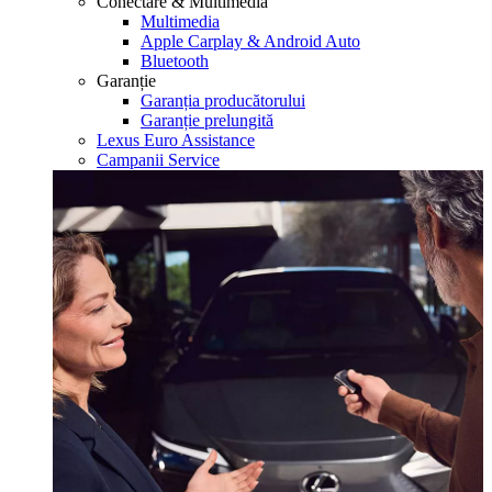
Conectare & Multimedia
Multimedia
Apple Carplay & Android Auto
Bluetooth
Garanție
Garanția producătorului
Garanție prelungită
Lexus Euro Assistance
Campanii Service