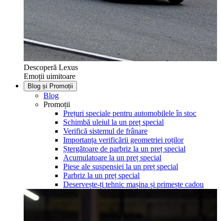
Descoperă Lexus
Emoții uimitoare
Blog și Promoții
Blog
Promoții
Prețuri speciale pentru automobilele în stoc
Schimbă uleiul la un preț special
Verifică sistemul de frânare
Importanța verificării geometriei roților
Ștergătoare de parbriz la un preț special
Acumulatoare la un preț special
Piese ale suspensiei la un preț special
Parbriz la un preț special
Deservește-ți tehnic mașina și primește cadou