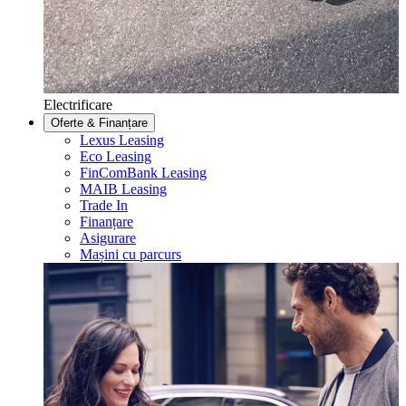
Electrificare
Oferte & Finanțare
Lexus Leasing
Eco Leasing
FinComBank Leasing
MAIB Leasing
Trade In
Finanțare
Asigurare
Mașini cu parcurs