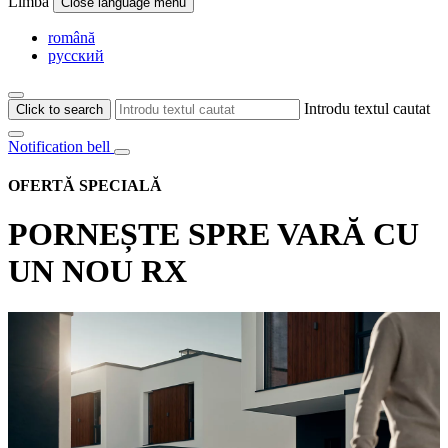
Limba
Close language menu
română
русский
Introdu textul cautat
Click to search
Notification bell
OFERTĂ SPECIALĂ
PORNEȘTE SPRE VARĂ CU
UN NOU RX