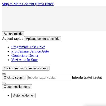
Skip to Main Content
(Press Enter)
Acțiuni rapide
Acțiuni rapide
Apăsați pentru a închide
Programare Test Drive
Programare Service Auto
Contactare Dealer
Vezi Auto în Stoc
Click to return to previous menu
Introdu textul cautat
Click to search
Close mobile menu
Automobile noi