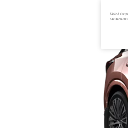
Făcând clic pe
navigarea pe s