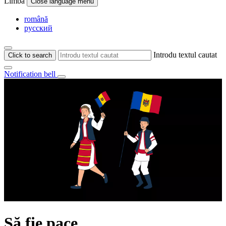
Limba
Close language menu
română
русский
Introdu textul cautat
Click to search
Notification bell
Să fie pace