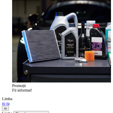
Promoții
Fii informat!
Limba
ro
ru
ro