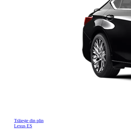
Trăiește din plin
Lexus ES