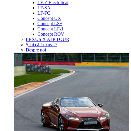
LF-Z Electrificat
LF-SA
LF-FC
Concept UX
Concept LS+
Concept LF-1
Concept ROV
LEXUS X ATP TOUR
Știai că Lexus...?
Despre noi