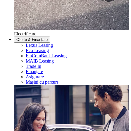
Electrificare
Oferte & Finanțare
Lexus Leasing
Eco Leasing
FinComBank Leasing
MAIB Leasing
Trade In
Finanțare
Asigurare
Mașini cu parcurs