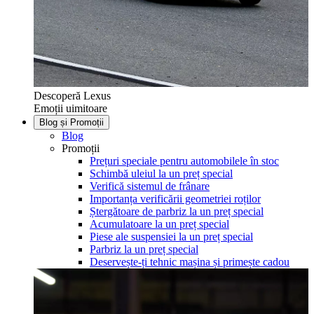
Descoperă Lexus
Emoții uimitoare
Blog și Promoții
Blog
Promoții
Prețuri speciale pentru automobilele în stoc
Schimbă uleiul la un preț special
Verifică sistemul de frânare
Importanța verificării geometriei roților
Ștergătoare de parbriz la un preț special
Acumulatoare la un preț special
Piese ale suspensiei la un preț special
Parbriz la un preț special
Deservește-ți tehnic mașina și primește cadou