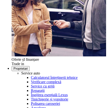
Oferte șI finanțare
Trade in
Proprietari
Service auto
Calculatorul întreținerii tehnice
Verificare complexă
Service cu grijă
Reparații
Îngijirea esențială Lexus
Tinichigerie și vopsitorie
Polisarea caroseriei
Anvelope