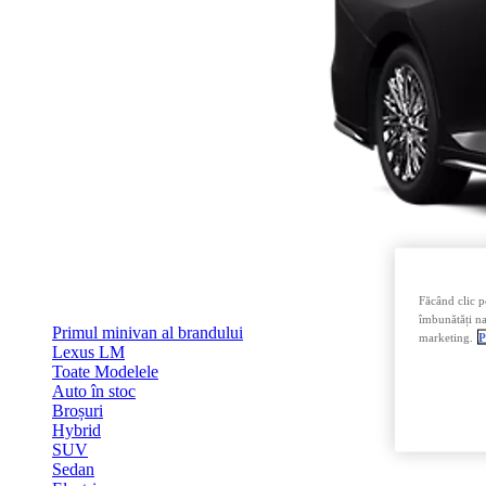
Făcând clic p
îmbunătăți nav
Primul minivan al brandului
marketing.
P
Lexus LM
Toate Modelele
Auto în stoc
Broșuri
Hybrid
SUV
Sedan