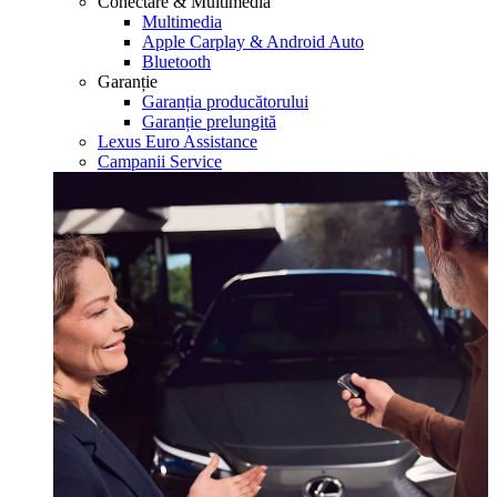
Conectare & Multimedia
Multimedia
Apple Carplay & Android Auto
Bluetooth
Garanție
Garanția producătorului
Garanție prelungită
Lexus Euro Assistance
Campanii Service