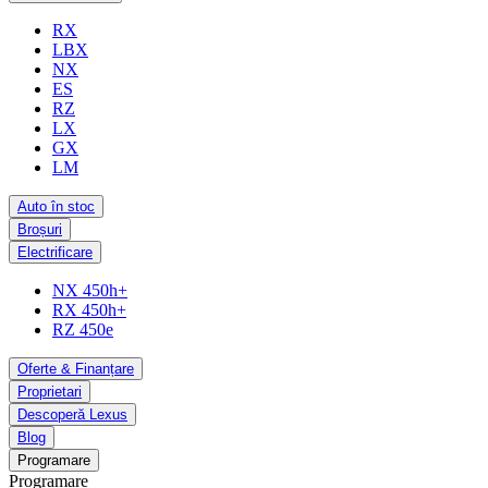
RX
LBX
NX
ES
RZ
LX
GX
LM
Auto în stoc
Broșuri
Electrificare
NX 450h+
RX 450h+
RZ 450e
Oferte & Finanțare
Proprietari
Descoperă Lexus
Blog
Programare
Programare