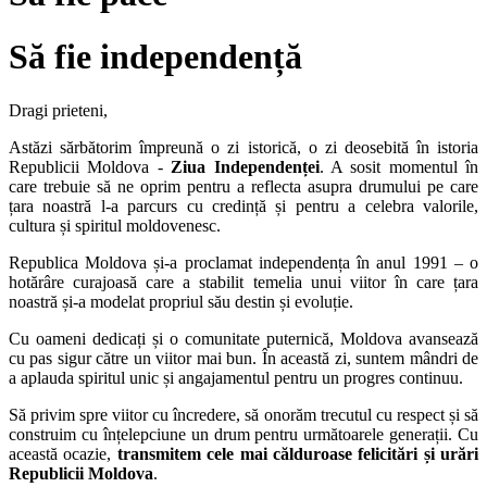
Să fie independență
Dragi prieteni,
Astăzi sărbătorim împreună o zi istorică, o zi deosebită în istoria
Republicii Moldova -
Ziua Independenței
. A sosit momentul în
care trebuie să ne oprim pentru a reflecta asupra drumului pe care
țara noastră l-a parcurs cu credință și pentru a celebra valorile,
cultura și spiritul moldovenesc.
Republica Moldova și-a proclamat independența în anul 1991 – o
hotărâre curajoasă care a stabilit temelia unui viitor în care țara
noastră și-a modelat propriul său destin și evoluție.
Cu oameni dedicați și o comunitate puternică, Moldova avansează
cu pas sigur către un viitor mai bun. În această zi, suntem mândri de
a aplauda spiritul unic și angajamentul pentru un progres continuu.
Să privim spre viitor cu încredere, să onorăm trecutul cu respect și să
construim cu înțelepciune un drum pentru următoarele generații. Cu
această ocazie,
transmitem cele mai călduroase felicitări și urări
Republicii Moldova
.