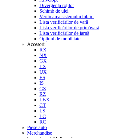
Divergența roților
Schimb de ulei
Verificarea sistemului hibrid
Lista verificărilor de vară
Lista verificărilor de primăvară
Lista verificărilor de iarnă
Opțiuni de mobilitate
Accesorii
RX
NX
GX
LX
UX
ES
IS
GS
RZ
LBX
CT
LS
LC
RC
Piese auto
Merchandise