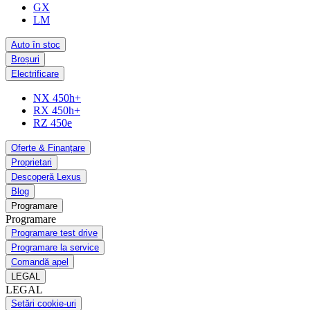
GX
LM
Auto în stoc
Broșuri
Electrificare
NX 450h+
RX 450h+
RZ 450e
Oferte & Finanțare
Proprietari
Descoperă Lexus
Blog
Programare
Programare
Programare test drive
Programare la service
Comandă apel
LEGAL
LEGAL
Setări cookie-uri