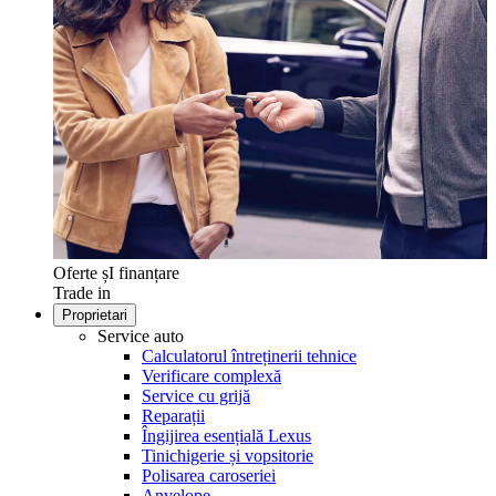
Oferte șI finanțare
Trade in
Proprietari
Service auto
Calculatorul întreținerii tehnice
Verificare complexă
Service cu grijă
Reparații
Îngijirea esențială Lexus
Tinichigerie și vopsitorie
Polisarea caroseriei
Anvelope