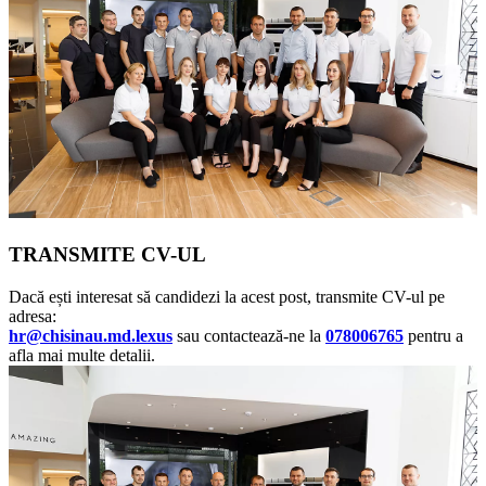
TRANSMITE CV-UL
Dacă ești interesat să candidezi la acest post, transmite CV-ul pe
adresa:
hr@chisinau.md.lexus
sau contactează-ne la
078006765
pentru a
afla mai multe detalii.