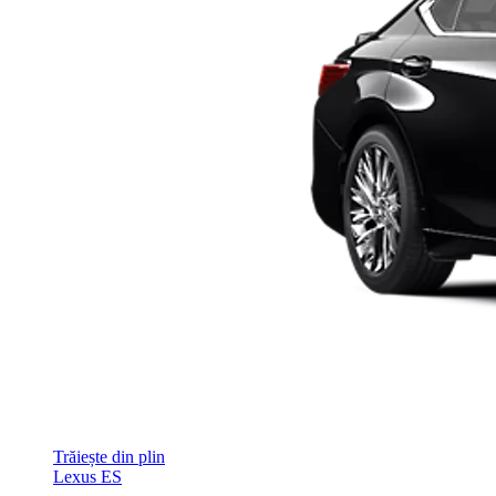
Trăiește din plin
Lexus ES