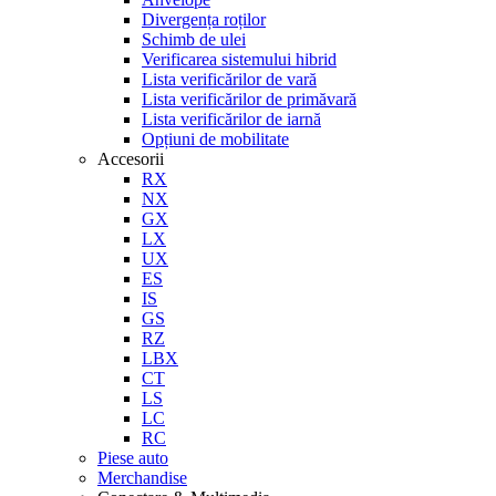
Divergența roților
Schimb de ulei
Verificarea sistemului hibrid
Lista verificărilor de vară
Lista verificărilor de primăvară
Lista verificărilor de iarnă
Opțiuni de mobilitate
Accesorii
RX
NX
GX
LX
UX
ES
IS
GS
RZ
LBX
CT
LS
LC
RC
Piese auto
Merchandise