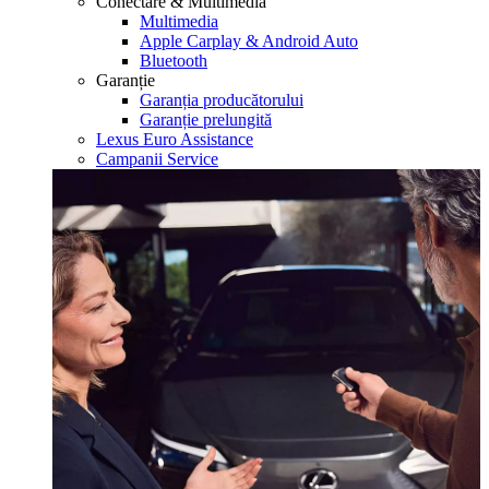
Conectare & Multimedia
Multimedia
Apple Carplay & Android Auto
Bluetooth
Garanție
Garanția producătorului
Garanție prelungită
Lexus Euro Assistance
Campanii Service