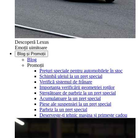
Descoperă Lexus
Emoții uimitoare
Blog și Promoții
Blog
Promoții
Prețuri speciale pentru automobilele în stoc
Schimbă uleiul la un preț special
Verifică sistemul de frânare
Importanța verificării geometriei roților
Ștergătoare de parbriz la un preț special
Acumulatoare la un preț special
Piese ale suspensiei la un preț special
Parbriz la un preț special
Deservește-ți tehnic mașina și primește cadou