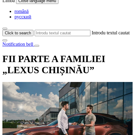
Limba
Close language menu
română
русский
Introdu textul cautat
Click to search
Notification bell
FII PARTE A FAMILIEI
„LEXUS CHIȘINĂU”