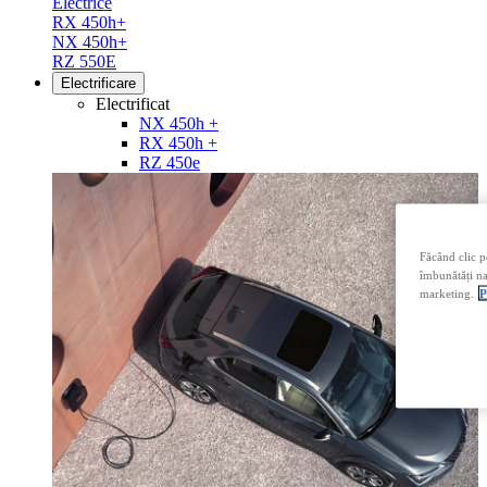
Electrice
RX 450h+
NX 450h+
RZ 550E
Electrificare
Electrificat
NX 450h +
RX 450h +
RZ 450e
Făcând clic p
îmbunătăți nav
marketing.
P