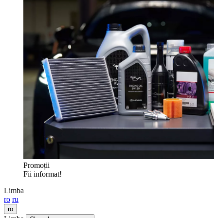
Promoții
Fii informat!
Limba
ro
ru
ro