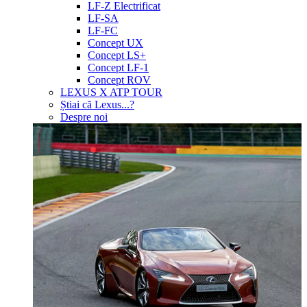
LF-Z Electrificat
LF-SA
LF-FC
Concept UX
Concept LS+
Concept LF-1
Concept ROV
LEXUS X ATP TOUR
Știai că Lexus...?
Despre noi