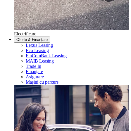
Electrificare
Oferte & Finanțare
Lexus Leasing
Eco Leasing
FinComBank Leasing
MAIB Leasing
Trade In
Finanțare
Asigurare
Mașini cu parcurs