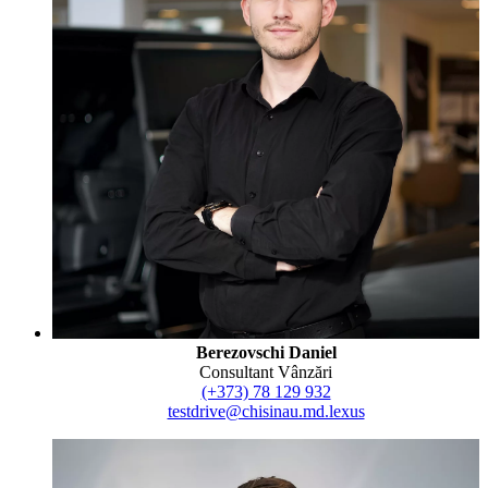
Berezovschi Daniel
Consultant Vânzări
(+373) 78 129 932
testdrive@chisinau.md.lexus