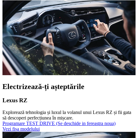
Electrizează-ți așteptările
Lexus RZ
Explorează tehnologia și luxul la volanul unui Lexus RZ și fii gata
să descoperi perfecțiunea în mișcare.
Programare TEST DRIVE
(Se deschide in fereastra noua)
Vezi fișa modelului