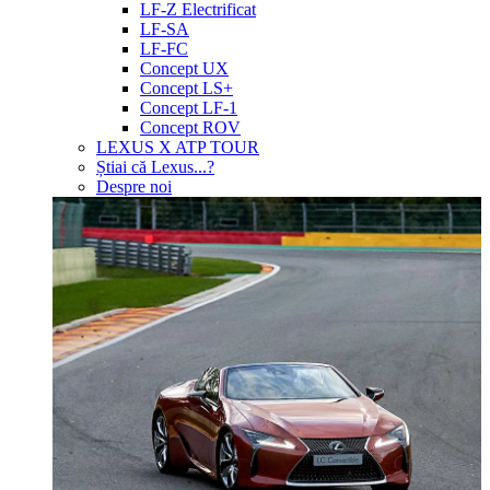
LF-Z Electrificat
LF-SA
LF-FC
Concept UX
Concept LS+
Concept LF-1
Concept ROV
LEXUS X ATP TOUR
Știai că Lexus...?
Despre noi