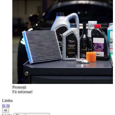
Promoții
Fii informat!
Limba
ro
ru
ro