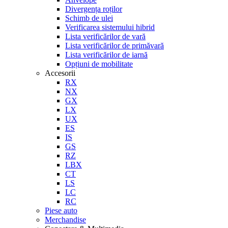
Divergența roților
Schimb de ulei
Verificarea sistemului hibrid
Lista verificărilor de vară
Lista verificărilor de primăvară
Lista verificărilor de iarnă
Opțiuni de mobilitate
Accesorii
RX
NX
GX
LX
UX
ES
IS
GS
RZ
LBX
CT
LS
LC
RC
Piese auto
Merchandise