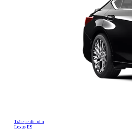
Trăiește din plin
Lexus ES