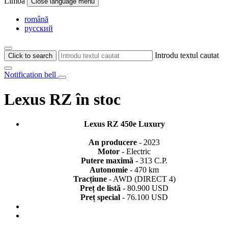
Limba
Close language menu
română
русский
Introdu textul cautat
Click to search
Notification bell
Lexus RZ în stoc
Lexus RZ 450e Luxury
An producere
- 2023
Motor
- Electric
Putere maximă
- 313 C.P.
Autonomie
- 470 km
Tracțiune
- AWD (DIRECT 4)
Preț de listă
- 80.900 USD
Preț special
- 76.100 USD