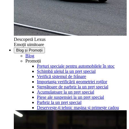
Descoperă Lexus
Emoții uimitoare
Blog și Promoții
Blog
Promoții
Prețuri speciale pentru automobilele în stoc
Schimbă uleiul la un preț special
Verifică sistemul de frânare
Importanța verificării geometriei roților
Ștergătoare de parbriz la un preț special
Acumulatoare la un preț special
Piese ale suspensiei la un preț special
Parbriz la un preț special
Deservește-ți tehnic mașina și primește cadou