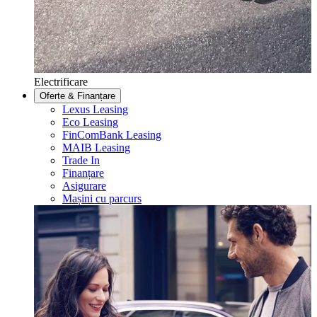
Electrificare
Oferte & Finanțare
Lexus Leasing
Eco Leasing
FinComBank Leasing
MAIB Leasing
Trade In
Finanțare
Asigurare
Mașini cu parcurs