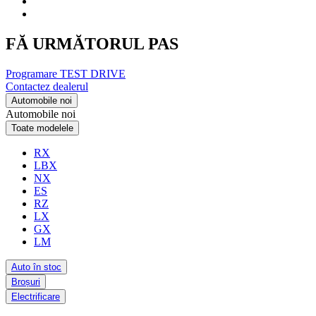
FĂ URMĂTORUL PAS
Programare TEST DRIVE
Contactez dealerul
Automobile noi
Automobile noi
Toate modelele
RX
LBX
NX
ES
RZ
LX
GX
LM
Auto în stoc
Broșuri
Electrificare