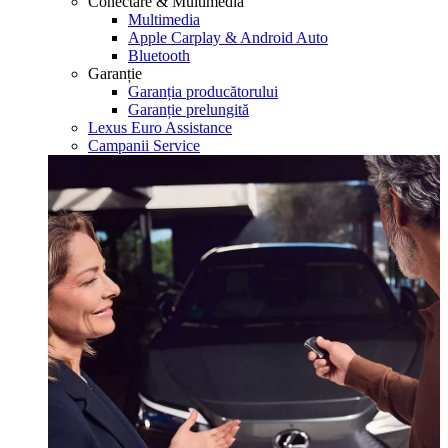
Conectare & Multimedia
Multimedia
Apple Carplay & Android Auto
Bluetooth
Garanție
Garanția producătorului
Garanție prelungită
Lexus Euro Assistance
Campanii Service