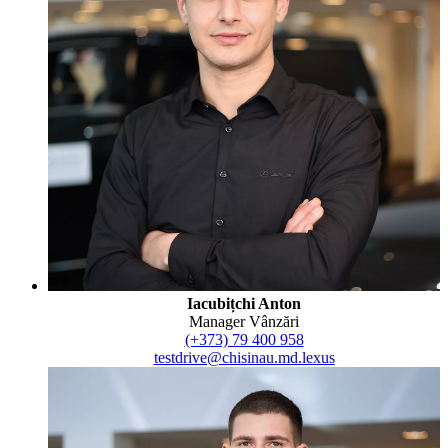
Iacubițchi Anton
Manager Vânzări
(+373) 79 400 958
testdrive@chisinau.md.lexus