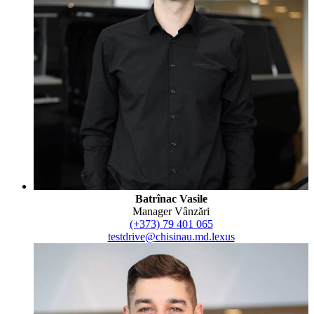
Batrînac Vasile
Manager Vânzări
(+373) 79 401 065
testdrive@chisinau.md.lexus