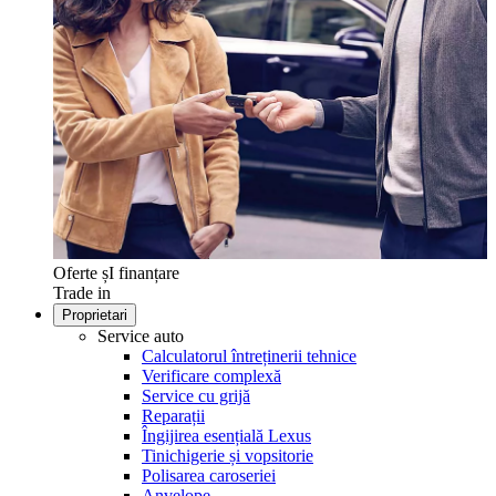
Oferte șI finanțare
Trade in
Proprietari
Service auto
Calculatorul întreținerii tehnice
Verificare complexă
Service cu grijă
Reparații
Îngijirea esențială Lexus
Tinichigerie și vopsitorie
Polisarea caroseriei
Anvelope