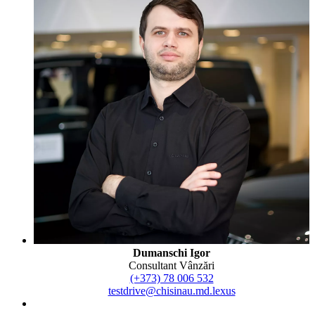
Dumanschi Igor
Consultant Vânzări
(+373) 78 006 532
testdrive@chisinau.md.lexus