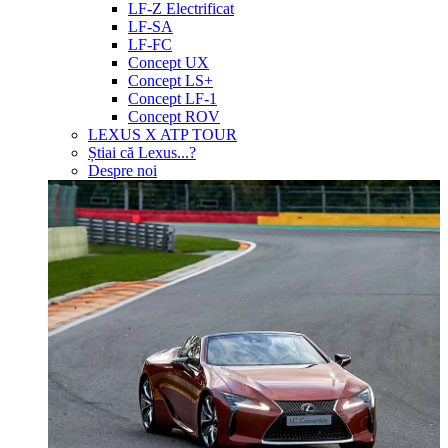
LF-Z Electrificat
LF-SA
LF-FC
Concept UX
Concept LS+
Concept LF-1
Concept ROV
LEXUS X ATP TOUR
Știai că Lexus...?
Despre noi