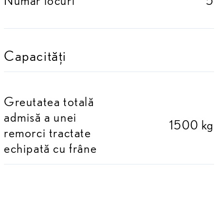
Numar locuri
5
Capacități
Greutatea totală
admisă a unei
1500 kg
remorci tractate
echipată cu frâne