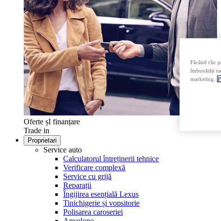
Făcând clic p
îmbunătăți nav
marketing.
P
Oferte șI finanțare
Trade in
Proprietari
Service auto
Calculatorul întreținerii tehnice
Verificare complexă
Service cu grijă
Reparații
Îngijirea esențială Lexus
Tinichigerie și vopsitorie
Polisarea caroseriei
Anvelope