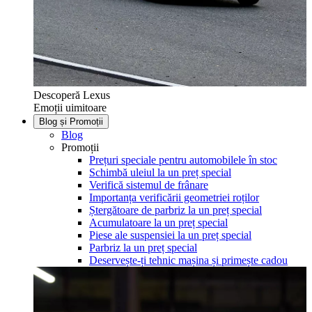
Descoperă Lexus
Emoții uimitoare
Blog și Promoții
Blog
Promoții
Prețuri speciale pentru automobilele în stoc
Schimbă uleiul la un preț special
Verifică sistemul de frânare
Importanța verificării geometriei roților
Ștergătoare de parbriz la un preț special
Acumulatoare la un preț special
Piese ale suspensiei la un preț special
Parbriz la un preț special
Deservește-ți tehnic mașina și primește cadou