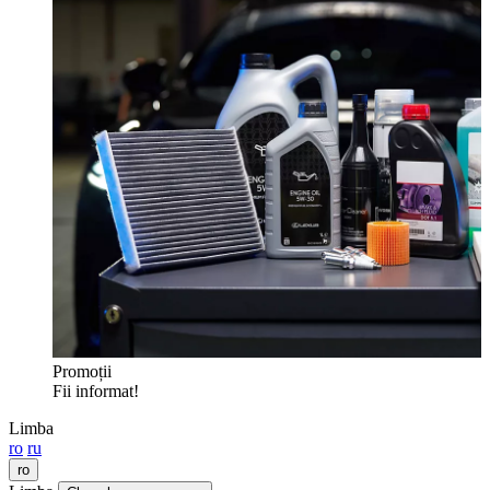
Promoții
Fii informat!
Limba
ro
ru
ro