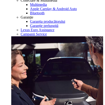
Conectare & Multimedia
Multimedia
Apple Carplay & Android Auto
Bluetooth
Garanție
Garanția producătorului
Garanție prelungită
Lexus Euro Assistance
Campanii Service