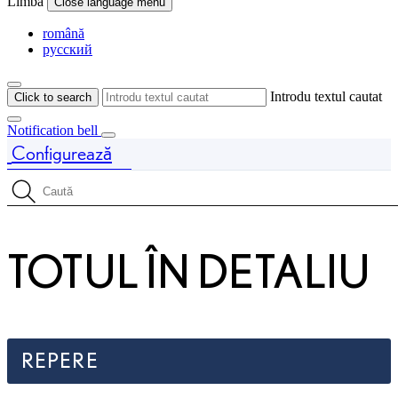
Limba
Close language menu
română
русский
Introdu textul cautat
Click to search
Notification bell
Configurează
Price is updated The price of your configuration is 58.440 $
Caută specificații
TOTUL ÎN DETALIU
REPERE