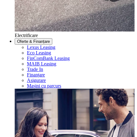
Electrificare
Oferte & Finanțare
Lexus Leasing
Eco Leasing
FinComBank Leasing
MAIB Leasing
Trade In
Finanțare
Asigurare
Mașini cu parcurs