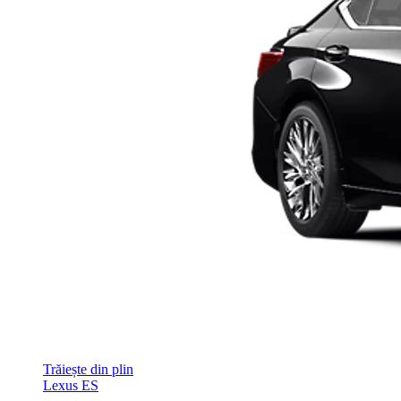
Trăiește din plin
Lexus ES