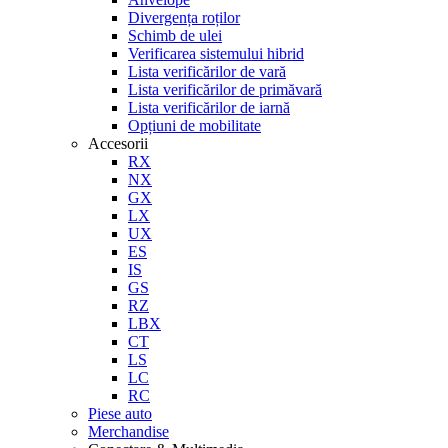
Divergența roților
Schimb de ulei
Verificarea sistemului hibrid
Lista verificărilor de vară
Lista verificărilor de primăvară
Lista verificărilor de iarnă
Opțiuni de mobilitate
Accesorii
RX
NX
GX
LX
UX
ES
IS
GS
RZ
LBX
CT
LS
LC
RC
Piese auto
Merchandise