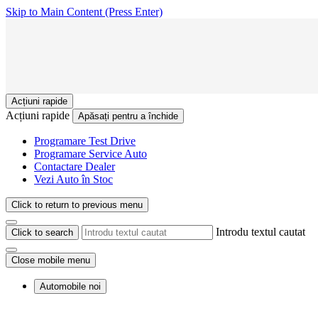
Skip to Main Content
(Press Enter)
Acțiuni rapide
Acțiuni rapide
Apăsați pentru a închide
Programare Test Drive
Programare Service Auto
Contactare Dealer
Vezi Auto în Stoc
Click to return to previous menu
Introdu textul cautat
Click to search
Close mobile menu
Automobile noi