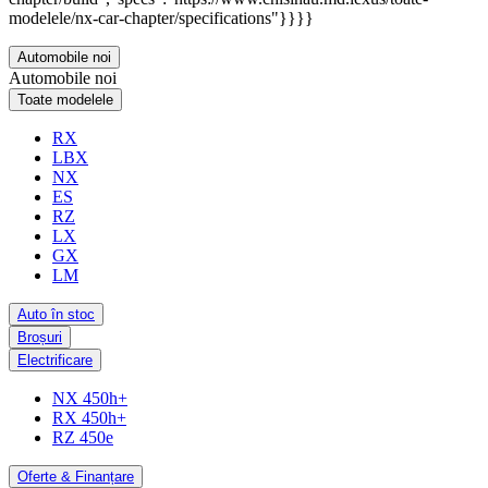
modelele/nx-car-chapter/specifications"}}}}
Automobile noi
Automobile noi
Toate modelele
RX
LBX
NX
ES
RZ
LX
GX
LM
Auto în stoc
Broșuri
Electrificare
NX 450h+
RX 450h+
RZ 450e
Oferte & Finanțare