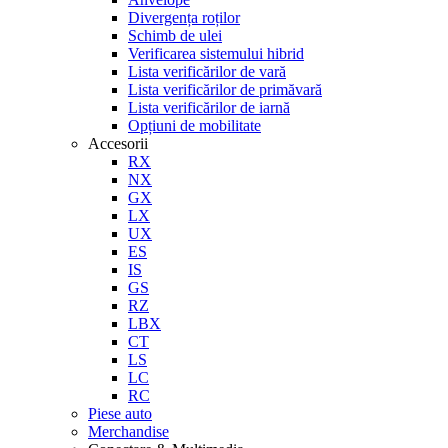
Divergența roților
Schimb de ulei
Verificarea sistemului hibrid
Lista verificărilor de vară
Lista verificărilor de primăvară
Lista verificărilor de iarnă
Opțiuni de mobilitate
Accesorii
RX
NX
GX
LX
UX
ES
IS
GS
RZ
LBX
CT
LS
LC
RC
Piese auto
Merchandise