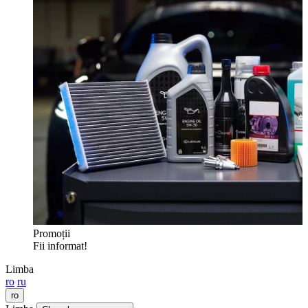
Promoții
Fii informat!
Limba
ro
ru
ro