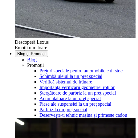
Descoperă Lexus
Emoții uimitoare
Blog și Promoții
Blog
Promoții
Prețuri speciale pentru automobilele în stoc
Schimbă uleiul la un preț special
Verifică sistemul de frânare
Importanța verificării geometriei roților
Ștergătoare de parbriz la un preț special
Acumulatoare la un preț special
Piese ale suspensiei la un preț special
Parbriz la un preț special
Deservește-ți tehnic mașina și primește cadou