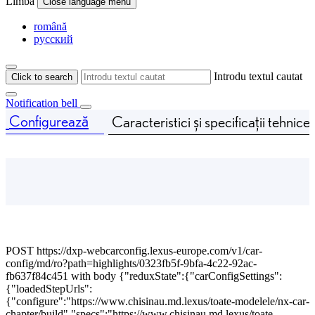
Limba
Close language menu
română
русский
Introdu textul cautat
Click to search
Notification bell
Configurează
Caracteristici și specificații tehnice
Price is updated The price of your configuration is 58.440 $
POST https://dxp-webcarconfig.lexus-europe.com/v1/car-
config/md/ro?path=highlights/0323fb5f-9bfa-4c22-92ac-
fb637f84c451 with body {"reduxState":{"carConfigSettings":
{"loadedStepUrls":
{"configure":"https://www.chisinau.md.lexus/toate-modelele/nx-car-
chapter/build","specs":"https://www.chisinau.md.lexus/toate-