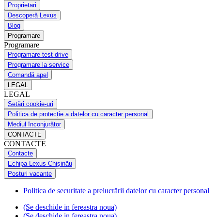
Proprietari
Descoperă Lexus
Blog
Programare
Programare
Programare test drive
Programare la service
Comandă apel
LEGAL
LEGAL
Setări cookie-uri
Politica de protecție a datelor cu caracter personal
Mediul înconjurător
CONTACTE
CONTACTE
Contacte
Echipa Lexus Chișinău
Posturi vacante
Politica de securitate a prelucrării datelor cu caracter personal
(Se deschide in fereastra noua)
(Se deschide in fereastra noua)