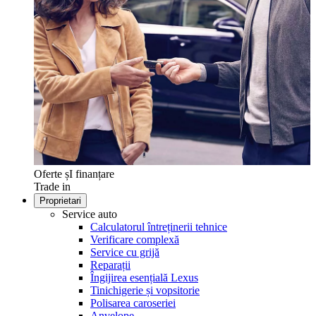
Oferte șI finanțare
Trade in
Proprietari
Service auto
Calculatorul întreținerii tehnice
Verificare complexă
Service cu grijă
Reparații
Îngijirea esențială Lexus
Tinichigerie și vopsitorie
Polisarea caroseriei
Anvelope