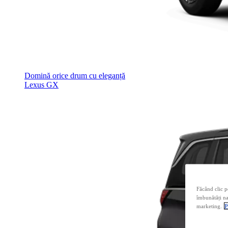
Domină orice drum cu eleganță
Lexus GX
Făcând clic p
îmbunătăți nav
marketing.
P