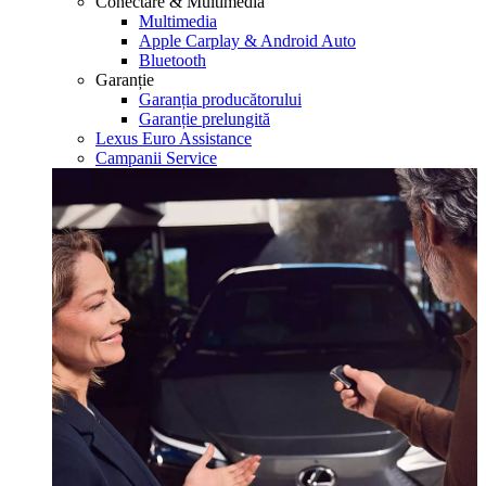
Conectare & Multimedia
Multimedia
Apple Carplay & Android Auto
Bluetooth
Garanție
Garanția producătorului
Garanție prelungită
Lexus Euro Assistance
Campanii Service