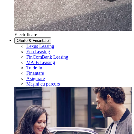
Electrificare
Oferte & Finanțare
Lexus Leasing
Eco Leasing
FinComBank Leasing
MAIB Leasing
Trade In
Finanțare
Asigurare
Mașini cu parcurs