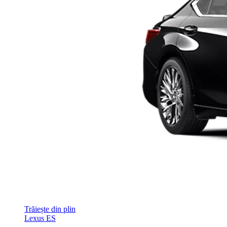
Trăiește din plin
Lexus ES