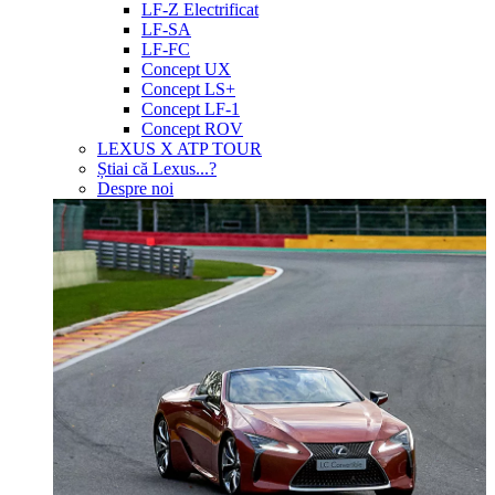
LF-Z Electrificat
LF-SA
LF-FC
Concept UX
Concept LS+
Concept LF-1
Concept ROV
LEXUS X ATP TOUR
Știai că Lexus...?
Despre noi