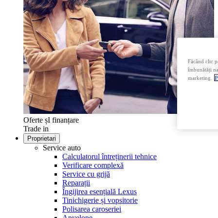
Făcând clic p
îmbunătăți nav
marketing.
P
Oferte șI finanțare
Trade in
Proprietari
Service auto
Calculatorul întreținerii tehnice
Verificare complexă
Service cu grijă
Reparații
Îngijirea esențială Lexus
Tinichigerie și vopsitorie
Polisarea caroseriei
Anvelope