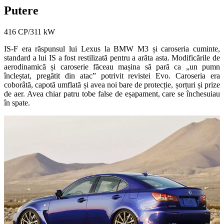
Putere
416 CP/311 kW
IS-F era răspunsul lui Lexus la BMW M3 și caroseria cuminte,
standard a lui IS a fost restilizată pentru a arăta asta. Modificările de
aerodinamică și caroserie făceau mașina să pară ca „un pumn
încleștat, pregătit din atac” potrivit revistei Evo. Caroseria era
coborâtă, capotă umflată și avea noi bare de protecție, șorțuri și prize
de aer. Avea chiar patru tobe false de eșapament, care se închesuiau
în spate.