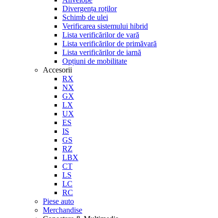
Divergența roților
Schimb de ulei
Verificarea sistemului hibrid
Lista verificărilor de vară
Lista verificărilor de primăvară
Lista verificărilor de iarnă
Opțiuni de mobilitate
Accesorii
RX
NX
GX
LX
UX
ES
IS
GS
RZ
LBX
CT
LS
LC
RC
Piese auto
Merchandise