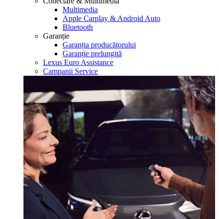
Conectare & Multimedia
Multimedia
Apple Carplay & Android Auto
Bluetooth
Garanție
Garanția producătorului
Garanție prelungită
Lexus Euro Assistance
Campanii Service