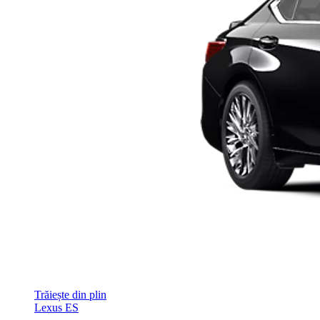
Trăiește din plin
Lexus ES