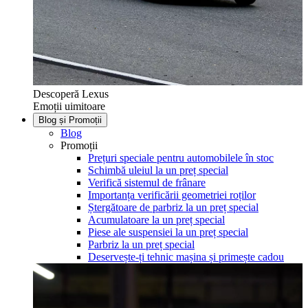
Descoperă Lexus
Emoții uimitoare
Blog și Promoții
Blog
Promoții
Prețuri speciale pentru automobilele în stoc
Schimbă uleiul la un preț special
Verifică sistemul de frânare
Importanța verificării geometriei roților
Ștergătoare de parbriz la un preț special
Acumulatoare la un preț special
Piese ale suspensiei la un preț special
Parbriz la un preț special
Deservește-ți tehnic mașina și primește cadou