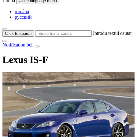
Limba
Close language menu
română
русский
Introdu textul cautat
Click to search
Notification bell
Lexus IS-F