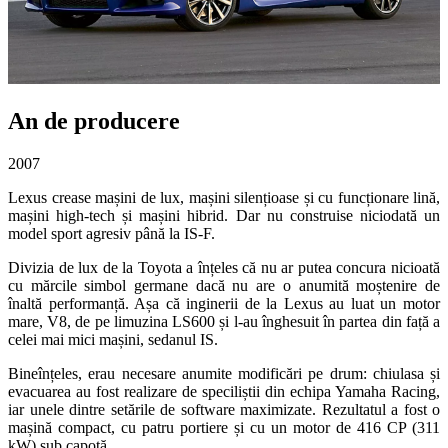
An de producere
2007
Lexus crease mașini de lux, mașini silențioase și cu funcționare lină,
mașini high-tech și mașini hibrid. Dar nu construise niciodată un
model sport agresiv până la IS-F.
Divizia de lux de la Toyota a înțeles că nu ar putea concura nicioată
cu mărcile simbol germane dacă nu are o anumită moștenire de
înaltă performanță. Așa că inginerii de la Lexus au luat un motor
mare, V8, de pe limuzina LS600 și l-au înghesuit în partea din față a
celei mai mici mașini, sedanul IS.
Bineînțeles, erau necesare anumite modificări pe drum: chiulasa și
evacuarea au fost realizare de speciliștii din echipa Yamaha Racing,
iar unele dintre setările de software maximizate. Rezultatul a fost o
mașină compact, cu patru portiere și cu un motor de 416 CP (311
kW) sub capotă.