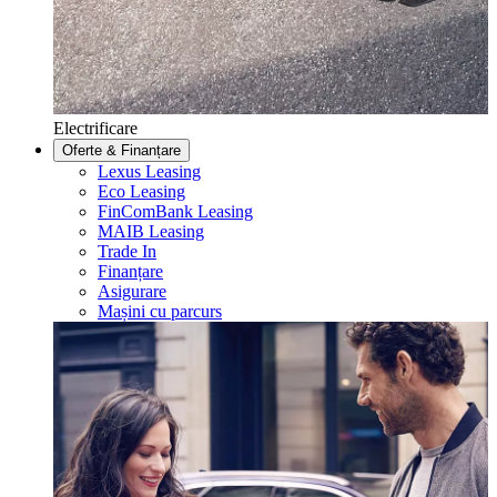
Electrificare
Oferte & Finanțare
Lexus Leasing
Eco Leasing
FinComBank Leasing
MAIB Leasing
Trade In
Finanțare
Asigurare
Mașini cu parcurs