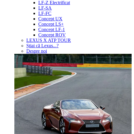
LF-Z Electrificat
LF-SA
LF-FC
Concept UX
Concept LS+
Concept LF-1
Concept ROV
LEXUS X ATP TOUR
Știai că Lexus...?
Despre noi