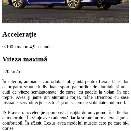
Accelerație
0-100 km/h în 4,9 secunde
Viteza maximă
270 km/h
În interior, ambianța confortabilă obișnuită pentru Lexus făcea lor
celor patru scaune individuale sport, panourilor de aluminiu și unei
cutii de viteze semiautomate, de curse, cu padele la volan, în opt
trepte. Avea și jante din aluminiu forjat, frâne Bremboo cu șase
pistoane, servodirecție electrică și un sistem de stabilitate multimod.
IS-F avea o accelerație spumoasă, însoțită de un zgomot însuflețitor
al motorului. În viraje avea aderență, iar la șofatul normal era sigur și
confortabil. În sfârșit, Lexus avea modelul muscle care pe care și-l
dorise.