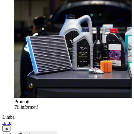
Promoții
Fii informat!
Limba
ro
ru
ro