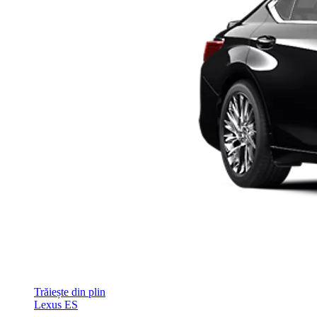
Trăiește din plin
Lexus ES