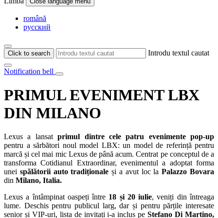
Limba
Close language menu
română
русский
Introdu textul cautat
Click to search
Notification bell
PRIMUL EVENIMENT LBX
DIN MILANO
Lexus a lansat
primul dintre cele patru evenimente pop-up
pentru a sărbători noul model LBX: un model de referință pentru
marcă și cel mai mic Lexus de până acum. Centrat pe conceptul de a
transforma Cotidianul Extraordinar, evenimentul a adoptat forma
unei
spălătorii auto tradiționale
și a avut loc la
Palazzo Bovara
din
Milano, Italia.
Lexus a întâmpinat oaspeți între
18 și 20 iulie
, veniți din întreaga
lume. Deschis pentru publicul larg, dar și pentru părțile interesate
senior și VIP-uri, lista de invitați i-a inclus pe
Stefano Di Martino,