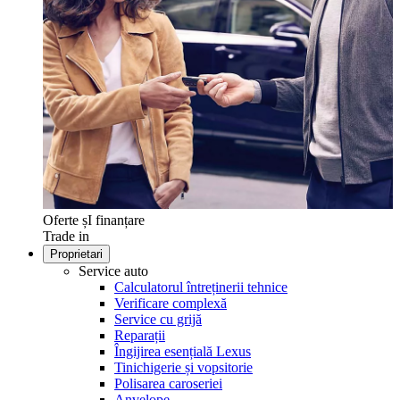
Oferte șI finanțare
Trade in
Proprietari
Service auto
Calculatorul întreținerii tehnice
Verificare complexă
Service cu grijă
Reparații
Îngijirea esențială Lexus
Tinichigerie și vopsitorie
Polisarea caroseriei
Anvelope