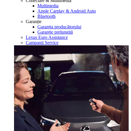
Conectare & Multimedia
Multimedia
Apple Carplay & Android Auto
Bluetooth
Garanție
Garanția producătorului
Garanție prelungită
Lexus Euro Assistance
Campanii Service