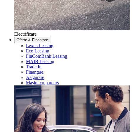
Electrificare
Oferte & Finanțare
Lexus Leasing
Eco Leasing
FinComBank Leasing
MAIB Leasing
Trade In
Finanțare
Asigurare
Mașini cu parcurs