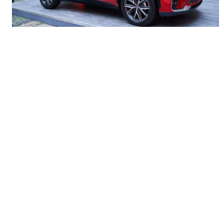
SIMTE EXTRAORDINARUL LA URMĂTORUL