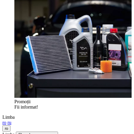
Promoții
Fii informat!
Limba
ro
ru
ro