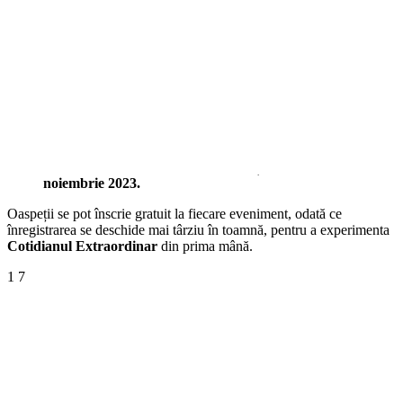
NOSTRU EVENIMENT...
În a doua jumătate a anului 2023, Lexus își extinde seria de
evenimente în mai multe locații din Europa, înainte de lansarea LBX
la începutul anului 2024:
Parcarea Extraordinară din Londra, Regatul Unit –
21 până
la 23 septembrie 2023
Galeria Stradală Extraordinară din Madrid, Spania –
26 până
la 29 octombrie 2023
Brutăria Extraordinară din Paris, Franța –
23 până la 25
noiembrie 2023.
Oaspeții se pot înscrie gratuit la fiecare eveniment, odată ce
înregistrarea se deschide mai târziu în toamnă, pentru a experimenta
Cotidianul Extraordinar
din prima mână.
1
7