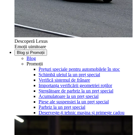
Descoperă Lexus
Emoții uimitoare
Blog și Promoții
Blog
Promoții
Prețuri speciale pentru automobilele în stoc
Schimbă uleiul la un preț special
Verifică sistemul de frânare
Importanța verificării geometriei roților
Ștergătoare de parbriz la un preț special
Acumulatoare la un preț special
Piese ale suspensiei la un preț special
Parbriz la un preț special
Deservește-ți tehnic mașina și primește cadou