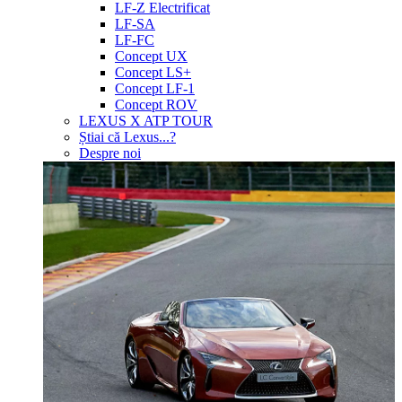
LF-Z Electrificat
LF-SA
LF-FC
Concept UX
Concept LS+
Concept LF-1
Concept ROV
LEXUS X ATP TOUR
Știai că Lexus...?
Despre noi