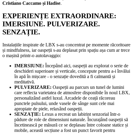
Cristiano Caccamo și Hadise
.
EXPERIENȚE EXTRAORDINARE:
IMERSIUNE. PULVERIZARE.
SENZAȚIE.
Instalațiile inspirate de LBX s-au concentrat pe momente răcoritoare
și mindfulness, iar oaspeții s-au deplasat prin spațiu așa cum ar trece
o mașină printr-o autolavaggio:
IMERSIUNE:
Începând aici, oaspeții au explorat o serie de
deschideri superioare și verticale, concepute pentru a-i învălui
în apă în mișcare - o senzație dovedită a fi calmantă și
meditativă.
PULVERIZARE:
Oaspeții au parcurs un tunel de lumini
care reflecta varietatea de atmosfere disponibile în noul LBX,
personalizând astfel luxul. Arcadele de ceață răcoreau
punctele pulsului, unde vasele de sânge sunt cele mai
apropiate de piele, relaxând oaspeții.
SENZAȚIE:
Lexus a recreat un labirint senzorial într-o
pădure de role de dimensiuni naturale. Încurajând oaspeții să
încetinească pe măsură ce se deplasau între coloane statice și
mobile, această secțiune a fost un punct favorit pentru