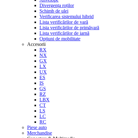
Divergența roților
Schimb de ulei
Verificarea sistemului hibrid
Lista verificărilor de vară
Lista verificărilor de primăvară
Lista verificărilor de iarnă
Opțiuni de mobilitate
Accesorii
RX
NX
GX
LX
UX
ES
IS
GS
RZ
LBX
CT
LS
LC
RC
Piese auto
Merchandise